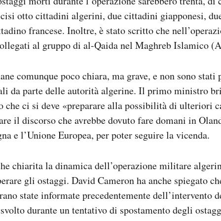
ostaggi morti durante l’operazione sarebbero trenta, di c
cisi otto cittadini algerini, due cittadini giapponesi, du
ttadino francese. Inoltre, è stato scritto che nell’opera
collegati al gruppo di al-Qaida nel Maghreb Islamico 
ane comunque poco chiara, ma grave, e non sono stati 
li da parte delle autorità algerine. Il primo ministro b
che ci si deve «preparare alla possibilità di ulteriori c
iare il discorso che avrebbe dovuto fare domani in Oland
gna e l’Unione Europea, per poter seguire la vicenda.
he chiarita la dinamica dell’operazione militare algerin
berare gli ostaggi. David Cameron ha anche spiegato che
rano state informate precedentemente dell’intervento de
è svolto durante un tentativo di spostamento degli ostag