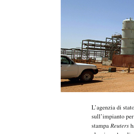
PODCAST
NEWSLETTER
I MIEI PREFERITI
SHOP
CALENDARIO
L’agenzia di stat
AREA PERSONALE
sull’impianto per
Area Personale
stampa
Reuters
ha
Newsletter