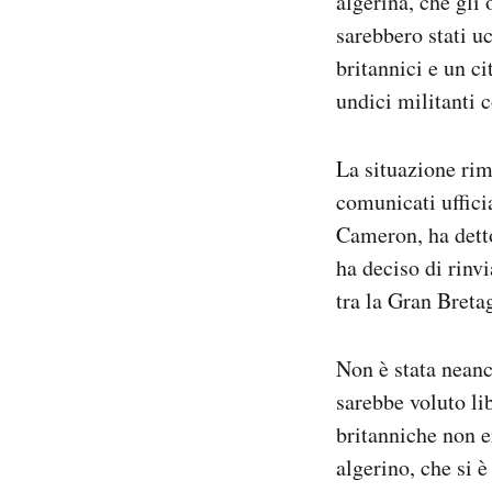
algerina, che gli 
Notifiche mobile
sarebbero stati uc
Regala il Post
britannici e un ci
Hai bisogno di aiuto?
undici militanti 
Esci
La situazione rim
comunicati ufficia
Cameron, ha detto 
ha deciso di rinv
tra la Gran Breta
Non è stata neanc
sarebbe voluto li
britanniche non e
algerino, che si 