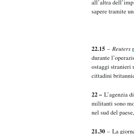
all’altra dell’im
sapere tramite un
22.15
–
Reuters
durante l’operazio
ostaggi stranieri
cittadini britanni
22 –
L’agenzia d
militanti sono mo
nel sud del paese,
21.30
– La giorna