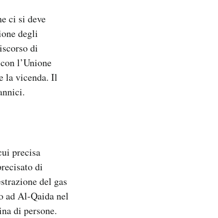
e ci si deve
zione degli
iscorso di
 con l’Unione
 la vicenda. Il
tannici.
cui precisa
precisato di
estrazione del gas
to ad Al-Qaida nel
ina di persone.