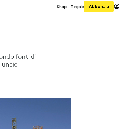
Abbonati
Shop
Regala
condo fonti di
 undici