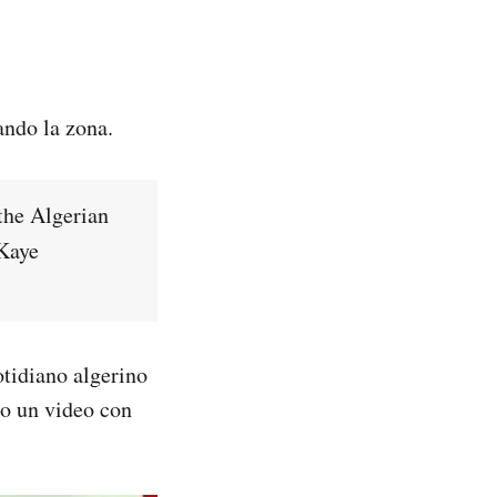
ndo la zona.
the Algerian
 Kaye
otidiano algerino
o un video con