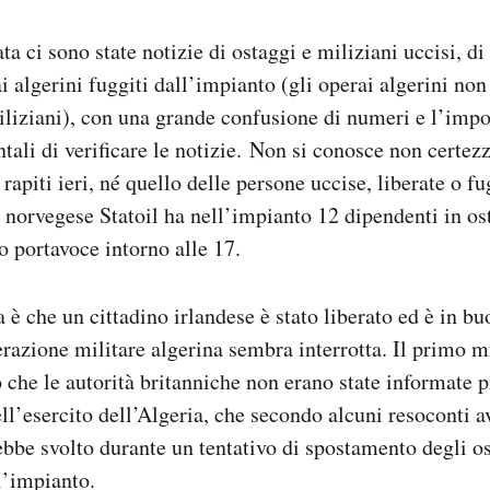
ata ci sono state notizie di ostaggi e miliziani uccisi, di 
ai algerini fuggiti dall’impianto (gli operai algerini no
iliziani), con una grande confusione di numeri e l’impos
tali di verificare le notizie. Non si conosce non certez
i rapiti ieri, né quello delle persone uccise, liberate o f
norvegese Statoil ha nell’impianto 12 dipendenti in o
 portavoce intorno alle 17.
 è che un cittadino irlandese è stato liberato ed è in bu
perazione militare algerina sembra interrotta. Il primo 
che le autorità britanniche non erano state informate
ell’esercito dell’Algeria, che secondo alcuni resoconti a
arebbe svolto durante un tentativo di spostamento degli o
ll’impianto.