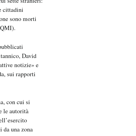
ui sette stranieri:
e cittadini
zione sono morti
(AQMI).
pubblicati
ritannico, David
attive notizie» e
a, sui rapporti
a, con cui si
 le autorità
ll’esercito
gi da una zona