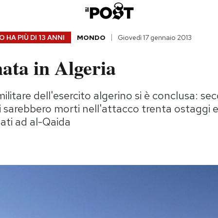
 HA PIÙ DI
13 ANNI
MONDO
Giovedì 17 gennaio 2013
ata in Algeria
litare dell'esercito algerino si è conclusa: se
li sarebbero morti nell'attacco trenta ostaggi e
gati ad al-Qaida