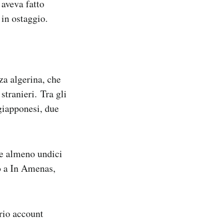
 aveva fatto
 in ostaggio.
za algerina, che
stranieri. Tra gli
 giapponesi, due
 almeno undici
o a In Amenas,
prio account