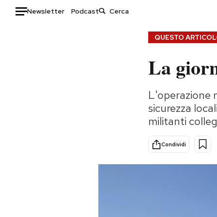
Newsletter
Podcast
Auto
QUESTO ARTICOLO
La giorn
HOME
Italia
Moda
L'operazione mi
Mondo
Libri
sicurezza loca
Politica
Consumismi
militanti colle
Tecnologia
Storie/Idee
Internet
Ok Boomer!
Condividi
Scienza
Media
Cultura
Europa
Economia
Altrecose
Sport
Mondiali calcio 2026