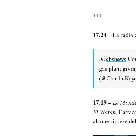
***
17.24
– La radio 
.@
cbsnews
Cor
gas plant givin
(@CharlieKa
17.19
–
Le Mond
El Watan
, l’atta
alcune riprese de