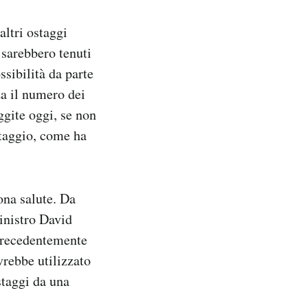
altri ostaggi
n sarebbero tenuti
sibilità da parte
za il numero dei
uggite oggi, se non
staggio, come ha
ona salute. Da
ministro David
 precedentemente
vrebbe utilizzato
staggi da una