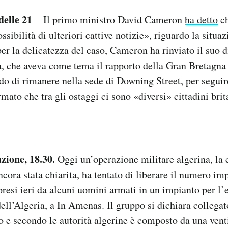
delle 21
– Il primo ministro David Cameron
ha detto
ch
ssibilità di ulteriori cattive notizie», riguardo la situa
per la delicatezza del caso, Cameron ha rinviato il suo d
, che aveva come tema il rapporto della Gran Bretagna
o di rimanere nella sede di Downing Street, per seguire
mato che tra gli ostaggi ci sono «diversi» cittadini bri
zione, 18.30.
Oggi un’operazione militare algerina, la 
cora stata chiarita, ha tentato di liberare il numero im
 presi ieri da alcuni uomini armati in un impianto per l’
dell’Algeria, a In Amenas. Il gruppo si dichiara collega
e secondo le autorità algerine è composto da una vent