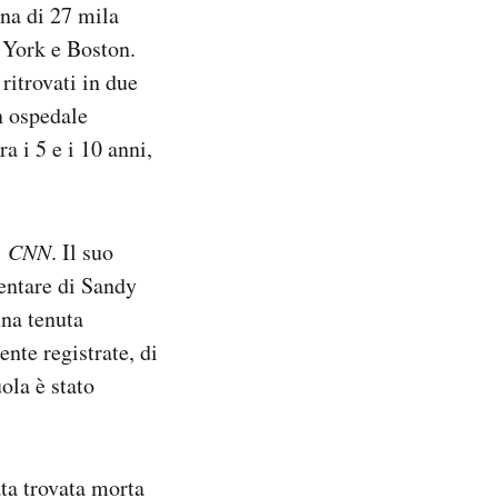
na di 27 mila
w York e Boston.
ritrovati in due
n ospedale
a i 5 e i 10 anni,
a
CNN
. Il suo
entare di Sandy
una tenuta
nte registrate, di
ola è stato
ta trovata morta