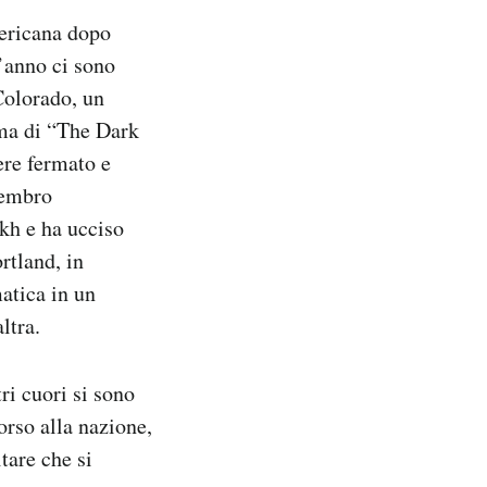
mericana dopo
’anno ci sono
Colorado, un
ima di “The Dark
ere fermato e
membro
kh e ha ucciso
rtland, in
atica in un
ltra.
ri cuori si sono
orso alla nazione,
tare che si