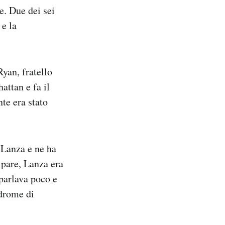
e. Due dei sei
 e la
Ryan, fratello
ttan e fa il
nte era stato
 Lanza e ne ha
 pare, Lanza era
 parlava poco e
ndrome di