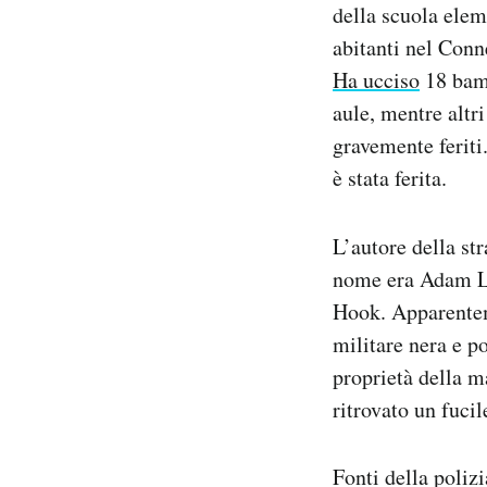
della scuola ele
Notifiche mobile
abitanti nel Conn
Regala il Post
Hai bisogno di aiuto?
Ha ucciso
18 bamb
Esci
aule, mentre altr
gravemente feriti.
è stata ferita.
L’autore della str
nome era Adam La
Hook. Apparenteme
militare nera e p
proprietà della m
ritrovato un fucil
Fonti della poliz