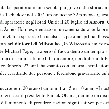
tata la sparatoria in una scuola più grave della storia a
nia Tech, dove nel 2007 furono uccise 32 persone. Quest
Aurora
di sparatorie negli Stati Uniti: il 20 luglio ad
, 
i, James Holmes, è entrato in un cinema durante la pr
 iniziato a sparare e ha ucciso 12 persone, prima di ess
nei dintorni di Milwaukee
osto
, in Wisconsin, un ex 
de Michael Page, ha aperto il fuoco dentro un tempio si
ima di spararsi. Infine l’11 dicembre, nei dintorni di Po
ler Roberts, 22 anni, ha sparato con un’arma semiautom
le, uccidendo due persone e ferendone gravemente un’a
ccise ieri, 20 erano bambini, tra i 5 e i 10 anni. «I nost
to ieri sera il presidente Barack Obama, durante un disc
 è il momento di prendere «azioni significative» per evi