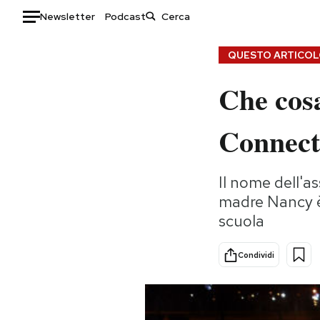
Newsletter
Podcast
Auto
QUESTO ARTICOLO
Che cosa
HOME
Italia
Moda
Connect
Mondo
Libri
Politica
Consumismi
Il nome dell'a
Tecnologia
Storie/Idee
madre Nancy è 
Internet
Ok Boomer!
scuola
Scienza
Media
Cultura
Europa
Condividi
Economia
Altrecose
Sport
Mondiali calcio 2026