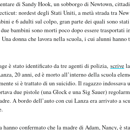
mentare di Sandy Hook, un sobborgo di Newtown, cittadi
ecticut: nordest degli Stati Uniti, a metà strada tra Ne
ini e 6 adulti sul colpo, gran parte dei quali sono stati 
i due bambini sono morti poco dopo essere trasportati i
 Una donna che lavora nella scuola, i cui alunni hanno tr
age è stato identificato da tre agenti di polizia,
scrive
l
nza, 20 anni, ed è morto all’interno della scuola elem
nte si è trattato di un suicidio. Il ragazzo indossava 
ortava due pistole (una Glock e una Sig Sauer) regolarme
adre. A bordo dell’auto con cui Lanza era arrivato a scu
e.
ia hanno confermato che la madre di Adam, Nancy, è sta