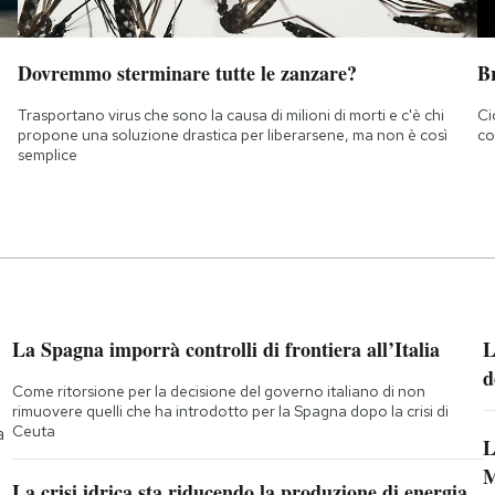
Dovremmo sterminare tutte le zanzare?
B
Trasportano virus che sono la causa di milioni di morti e c'è chi
Ci
propone una soluzione drastica per liberarsene, ma non è così
co
semplice
La Spagna imporrà controlli di frontiera all’Italia
L
d
Come ritorsione per la decisione del governo italiano di non
rimuovere quelli che ha introdotto per la Spagna dopo la crisi di
Ceuta
a
L
M
La crisi idrica sta riducendo la produzione di energia