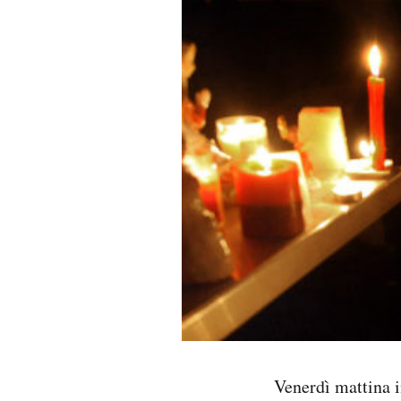
PODCAST
NEWSLETTER
I MIEI PREFERITI
SHOP
CALENDARIO
AREA PERSONALE
Area Personale
Venerdì mattina i
Newsletter