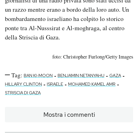
giornalisti di una radio privata sono stati uccisi da
un razzo mentre erano a bordo della loro auto. Un
bombardamento israeliano ha colpito lo storico
ponte tra Al-Nusssirat e Al-moghraga, al centro
della Striscia di Gaza.
foto: Christopher Furlong/Getty Images
Tag:
-
-
-
BAN KI-MOON
BENJAMIN NETANYAHU
GAZA
-
-
-
HILLARY CLINTON
ISRAELE
MOHAMED KAMEL AMR
STRISCIA DI GAZA
Mostra i commenti