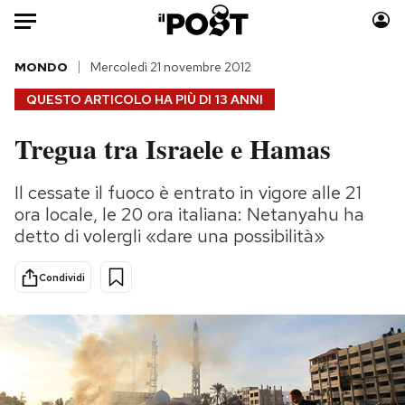
Auto
MONDO
Mercoledì 21 novembre 2012
QUESTO ARTICOLO HA PIÙ DI
13 ANNI
HOME
Tregua tra Israele e Hamas
Italia
Moda
Mondo
Libri
Il cessate il fuoco è entrato in vigore alle 21
Politica
Consumismi
ora locale, le 20 ora italiana: Netanyahu ha
Tecnologia
Storie/Idee
detto di volergli «dare una possibilità»
Internet
Ok Boomer!
Condividi
Scienza
Media
Cultura
Europa
Economia
Altrecose
Sport
Mondiali calcio 2026