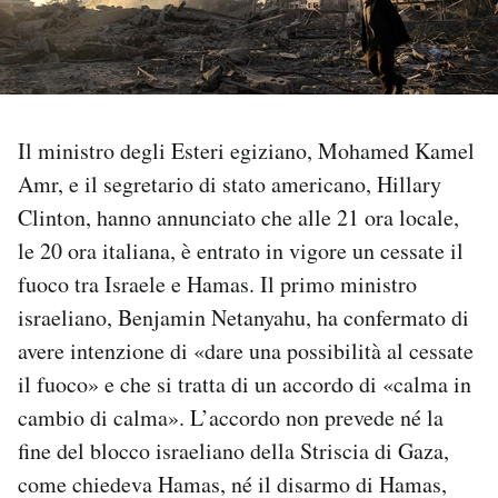
PODCAST
NEWSLETTER
Il ministro degli Esteri egiziano, Mohamed Kamel
Amr, e il segretario di stato americano, Hillary
I MIEI PREFERITI
Clinton, hanno annunciato che alle 21 ora locale,
le 20 ora italiana, è entrato in vigore un cessate il
SHOP
fuoco tra Israele e Hamas. Il primo ministro
israeliano, Benjamin Netanyahu, ha confermato di
CALENDARIO
avere intenzione di «dare una possibilità al cessate
il fuoco» e che si tratta di un accordo di «calma in
AREA PERSONALE
cambio di calma». L’accordo non prevede né la
fine del blocco israeliano della Striscia di Gaza,
Area Personale
come chiedeva Hamas, né il disarmo di Hamas,
Newsletter