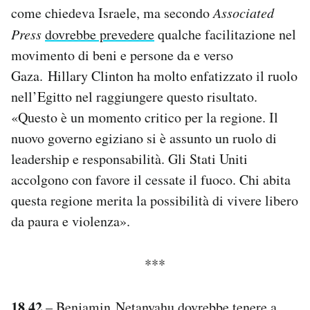
come chiedeva Israele, ma secondo
Associated
Notifiche mobile
Regala il Post
Press
dovrebbe prevedere
qualche facilitazione nel
Hai bisogno di aiuto?
movimento di beni e persone da e verso
Esci
Gaza. Hillary Clinton ha molto enfatizzato il ruolo
nell’Egitto nel raggiungere questo risultato.
«Questo è un momento critico per la regione. Il
nuovo governo egiziano si è assunto un ruolo di
leadership e responsabilità. Gli Stati Uniti
accolgono con favore il cessate il fuoco. Chi abita
questa regione merita la possibilità di vivere libero
da paura e violenza».
***
18.42
– Benjamin Netanyahu dovrebbe tenere a