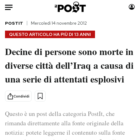
Auto
POSTIT
Mercoledì 14 novembre 2012
QUESTO ARTICOLO HA PIÙ DI
13 ANNI
HOME
Decine di persone sono morte in
Italia
Moda
diverse città dell’Iraq a causa di
Mondo
Libri
Politica
Consumismi
una serie di attentati esplosivi
Tecnologia
Storie/Idee
Internet
Ok Boomer!
Condividi
Scienza
Media
Cultura
Europa
Questo è un post della categoria PostIt, che
Economia
Altrecose
rimanda direttamente alla fonte originale della
Sport
Mondiali calcio 2026
notizia: potete leggerne il contenuto sulla fonte