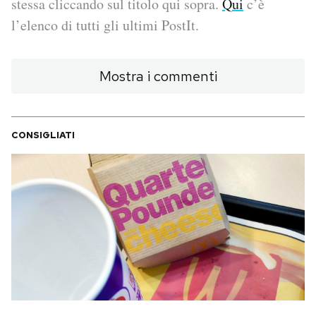
stessa cliccando sul titolo qui sopra.
Qui
c’è
l’elenco di tutti gli ultimi PostIt.
PODCAST
Mostra i commenti
NEWSLETTER
I MIEI PREFERITI
CONSIGLIATI
SHOP
CALENDARIO
AREA PERSONALE
Area Personale
Newsletter