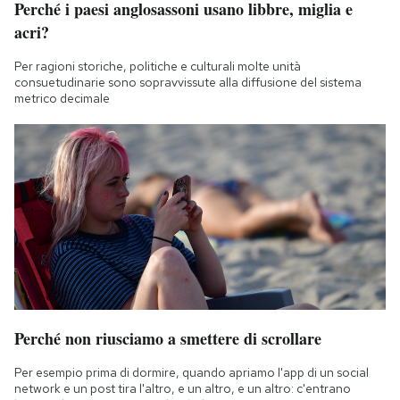
Perché i paesi anglosassoni usano libbre, miglia e
Notifiche mobile
acri?
Regala il Post
Hai bisogno di aiuto?
Per ragioni storiche, politiche e culturali molte unità
consuetudinarie sono sopravvissute alla diffusione del sistema
Esci
metrico decimale
Perché non riusciamo a smettere di scrollare
Per esempio prima di dormire, quando apriamo l'app di un social
network e un post tira l'altro, e un altro, e un altro: c'entrano