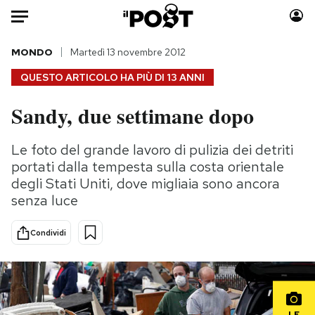
Auto
MONDO
Martedì 13 novembre 2012
QUESTO ARTICOLO HA PIÙ DI
13 ANNI
HOME
Sandy, due settimane dopo
Italia
Moda
Mondo
Libri
Le foto del grande lavoro di pulizia dei detriti
Politica
Consumismi
portati dalla tempesta sulla costa orientale
Tecnologia
Storie/Idee
degli Stati Uniti, dove migliaia sono ancora
senza luce
Internet
Ok Boomer!
Scienza
Media
Condividi
Cultura
Europa
Economia
Altrecose
Sport
Mondiali calcio 2026
LE