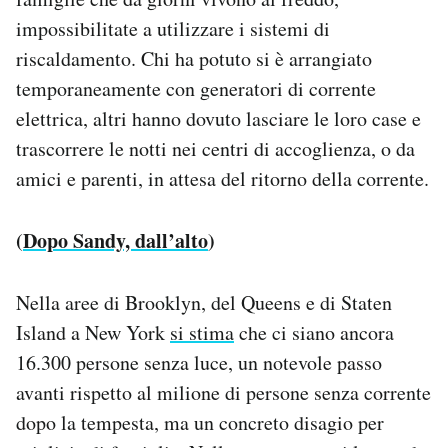
Notifiche mobile
impossibilitate a utilizzare i sistemi di
Regala il Post
riscaldamento. Chi ha potuto si è arrangiato
Hai bisogno di aiuto?
temporaneamente con generatori di corrente
Esci
elettrica, altri hanno dovuto lasciare le loro case e
trascorrere le notti nei centri di accoglienza, o da
amici e parenti, in attesa del ritorno della corrente.
(
Dopo Sandy, dall’alto
)
Nella aree di Brooklyn, del Queens e di Staten
Island a New York
si stima
che ci siano ancora
16.300 persone senza luce, un notevole passo
avanti rispetto al milione di persone senza corrente
dopo la tempesta, ma un concreto disagio per