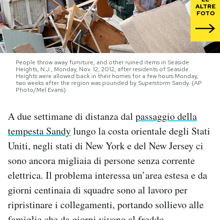
ALTRE
FOTO
PODCAST
NEWSLETTER
People throw away furniture, and other ruined items in Seaside
Heights, N.J., Monday, Nov. 12, 2012, after residents of Seaside
Heights were allowed back in their homes for a few hours Monday,
two weeks after the region was pounded by Superstorm Sandy. (AP
I MIEI PREFERITI
Photo/Mel Evans)
A due settimane di distanza dal
passaggio della
SHOP
tempesta Sandy
lungo la costa orientale degli Stati
Uniti, negli stati di New York e del New Jersey ci
CALENDARIO
sono ancora migliaia di persone senza corrente
elettrica. Il problema interessa un’area estesa e da
AREA PERSONALE
giorni centinaia di squadre sono al lavoro per
Area Personale
ripristinare i collegamenti, portando sollievo alle
Newsletter
famiglie che da giorni vivono al freddo,