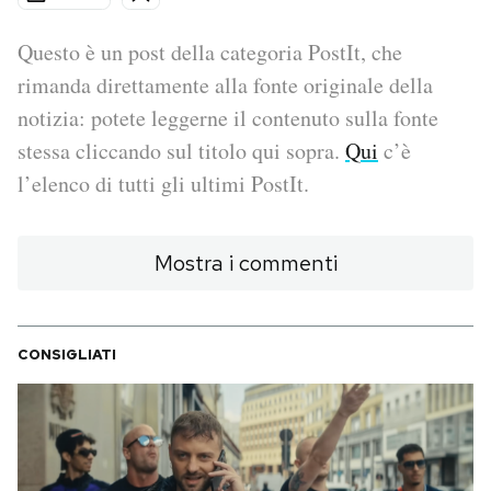
PODCAST
Questo è un post della categoria PostIt, che
rimanda direttamente alla fonte originale della
notizia: potete leggerne il contenuto sulla fonte
NEWSLETTER
stessa cliccando sul titolo qui sopra.
Qui
c’è
l’elenco di tutti gli ultimi PostIt.
I MIEI PREFERITI
Mostra i commenti
SHOP
CALENDARIO
CONSIGLIATI
AREA PERSONALE
Area Personale
Newsletter