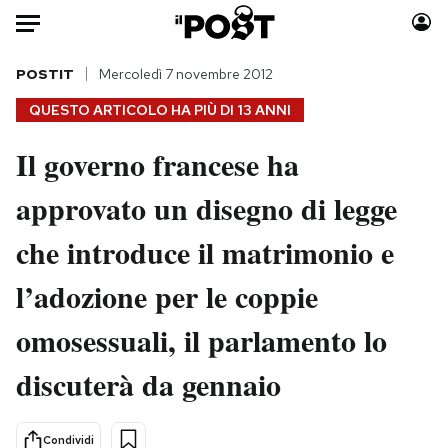
Auto
POSTIT
Mercoledì 7 novembre 2012
QUESTO ARTICOLO HA PIÙ DI
13 ANNI
HOME
Il governo francese ha
Italia
Moda
approvato un disegno di legge
Mondo
Libri
Politica
Consumismi
che introduce il matrimonio e
Tecnologia
Storie/Idee
Internet
Ok Boomer!
l’adozione per le coppie
Scienza
Media
omosessuali, il parlamento lo
Cultura
Europa
Economia
Altrecose
discuterà da gennaio
Sport
Mondiali calcio 2026
Condividi