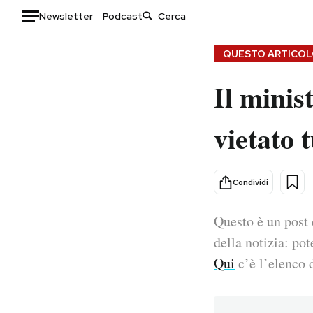
Newsletter
Podcast
Auto
QUESTO ARTICOLO
Il minis
HOME
Italia
Moda
vietato 
Mondo
Libri
Politica
Consumismi
Tecnologia
Storie/Idee
Condividi
Internet
Ok Boomer!
Scienza
Media
Questo è un post 
Cultura
Europa
della notizia: pot
Economia
Altrecose
Qui
c’è l’elenco d
Sport
Mondiali calcio 2026