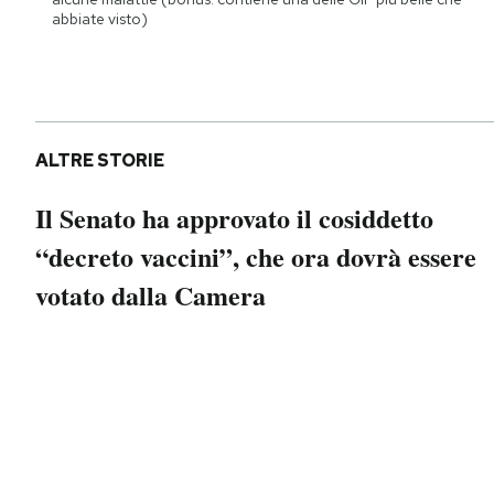
Notifiche mobile
abbiate visto)
Regala il Post
Hai bisogno di aiuto?
Esci
ALTRE STORIE
Il Senato ha approvato il cosiddetto
“decreto vaccini”, che ora dovrà essere
votato dalla Camera