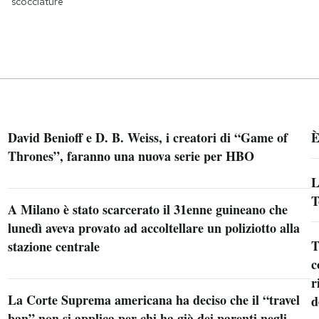
scocciature
David Benioff e D. B. Weiss, i creatori di “Game of
È
Thrones”, faranno una nuova serie per HBO
L
T
A Milano è stato scarcerato il 31enne guineano che
lunedì aveva provato ad accoltellare un poliziotto alla
T
stazione centrale
c
r
La Corte Suprema americana ha deciso che il “travel
d
ban” non si applica per chi ha già dei parenti negli