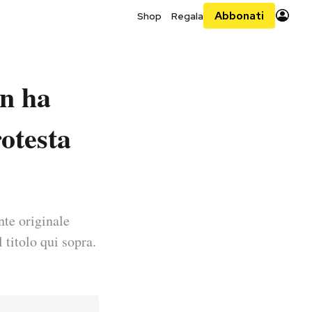
Abbonati
Shop
Regala
in ha
rotesta
nte originale
 titolo qui sopra.