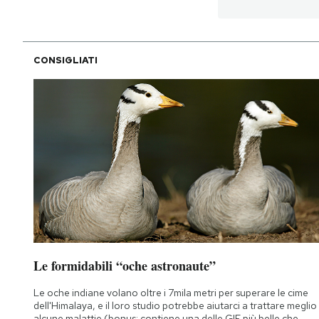
PODCAST
CONSIGLIATI
NEWSLETTER
I MIEI PREFERITI
SHOP
CALENDARIO
AREA PERSONALE
Le formidabili “oche astronaute”
Le oche indiane volano oltre i 7mila metri per superare le cime
Area Personale
dell'Himalaya, e il loro studio potrebbe aiutarci a trattare meglio
Newsletter
alcune malattie (bonus: contiene una delle GIF più belle che