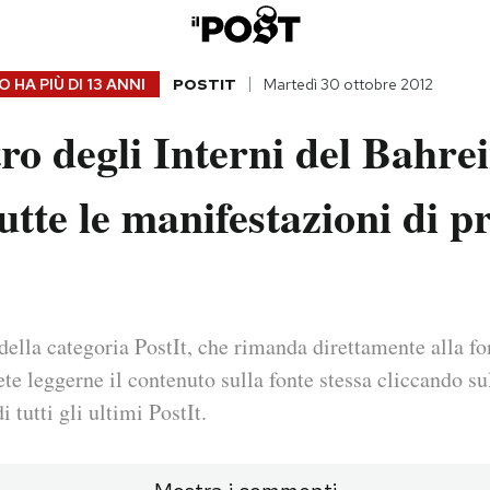
 HA PIÙ DI
13 ANNI
POSTIT
Martedì 30 ottobre 2012
tro degli Interni del Bahre
tutte le manifestazioni di p
della categoria PostIt, che rimanda direttamente alla fo
ete leggerne il contenuto sulla fonte stessa cliccando sul
i tutti gli ultimi PostIt.