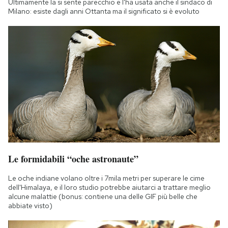
Ultimamente la si sente parecchio e l'ha usata anche il sindaco di
Notifiche mobile
Milano: esiste dagli anni Ottanta ma il significato si è evoluto
Regala il Post
Hai bisogno di aiuto?
Esci
Le formidabili “oche astronaute”
Le oche indiane volano oltre i 7mila metri per superare le cime
dell'Himalaya, e il loro studio potrebbe aiutarci a trattare meglio
alcune malattie (bonus: contiene una delle GIF più belle che
abbiate visto)