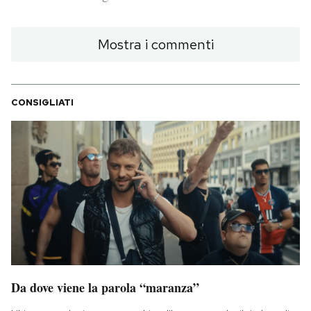
PODCAST
Mostra i commenti
NEWSLETTER
CONSIGLIATI
I MIEI PREFERITI
SHOP
CALENDARIO
AREA PERSONALE
Da dove viene la parola “maranza”
Area Personale
Newsletter