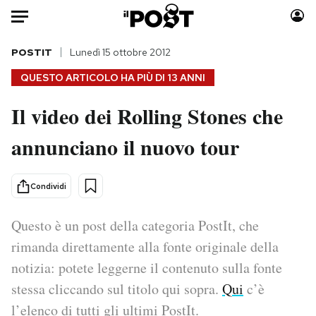
Auto
POSTIT
Lunedì 15 ottobre 2012
QUESTO ARTICOLO HA PIÙ DI
13 ANNI
HOME
Il video dei Rolling Stones che
Italia
Moda
annunciano il nuovo tour
Mondo
Libri
Politica
Consumismi
Tecnologia
Storie/Idee
Condividi
Internet
Ok Boomer!
Scienza
Media
Questo è un post della categoria PostIt, che
Cultura
Europa
rimanda direttamente alla fonte originale della
Economia
Altrecose
notizia: potete leggerne il contenuto sulla fonte
Sport
Mondiali calcio 2026
stessa cliccando sul titolo qui sopra.
Qui
c’è
l’elenco di tutti gli ultimi PostIt.