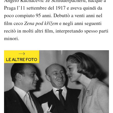
Angelo Kuchacevič ze Schluderpacheru, nacque a
Notifiche mobile
Praga l’11 settembre del 1917 e aveva quindi da
Regala il Post
poco compiuto 95 anni. Debuttò a venti anni nel
Hai bisogno di aiuto?
film ceco
Zena pod křížem
e negli anni seguenti
Esci
recitò in molti altri film, interpretando spesso parti
minori.