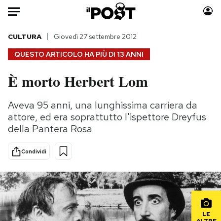
Auto
CULTURA
Giovedì 27 settembre 2012
QUESTO ARTICOLO HA PIÙ DI
13 ANNI
HOME
È morto Herbert Lom
Italia
Moda
Mondo
Libri
Aveva 95 anni, una lunghissima carriera da
Politica
Consumismi
attore, ed era soprattutto l'ispettore Dreyfus
Tecnologia
Storie/Idee
della Pantera Rosa
Internet
Ok Boomer!
Condividi
Scienza
Media
Cultura
Europa
Economia
Altrecose
Sport
Mondiali calcio 2026
LE
ALTRE