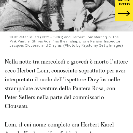
FOTO
PODCAST
NEWSLETTER
1976: Peter Sellers (1925 – 1980) and Herbert Lom starring in ‘The
Pink Panther Strikes Again’ as the mishap prone Parisian Inspector
Jacques Clouseau and Dreyfus. (Photo by Keystone/Getty Images)
I MIEI PREFERITI
Nella notte tra mercoledì e giovedì è morto l’attore
ceco Herbert Lom, conosciuto soprattutto per aver
SHOP
interpretato il ruolo dell’ispettore Dreyfus nelle
strampalate avventure della Pantera Rosa, con
CALENDARIO
Peter Sellers nella parte del commissario
Clouseau.
AREA PERSONALE
Area Personale
Lom, il cui nome completo era Herbert Karel
Newsletter