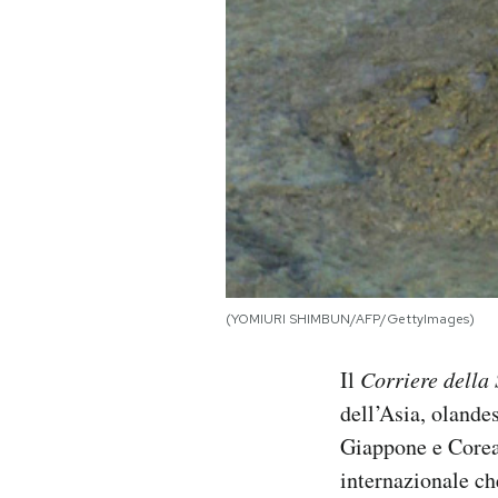
PODCAST
NEWSLETTER
I MIEI PREFERITI
SHOP
(YOMIURI SHIMBUN/AFP/GettyImages)
CALENDARIO
Il
Corriere della
dell’Asia, olande
AREA PERSONALE
Giappone e Corea 
Area Personale
internazionale ch
Newsletter