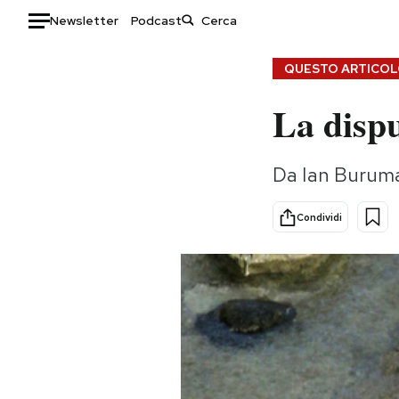
Newsletter
Podcast
Auto
QUESTO ARTICOLO
La dispu
HOME
Italia
Moda
Da Ian Buruma,
Mondo
Libri
Politica
Consumismi
Condividi
Tecnologia
Storie/Idee
Internet
Ok Boomer!
Scienza
Media
Cultura
Europa
Economia
Altrecose
Sport
Mondiali calcio 2026