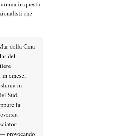
Buruma in questa
ionalisti che
 Mar della Cina
Mar del
tiere
 in cinese,
eshima in
del Sud.
ppure la
roversia
sciatori,
a — provocando