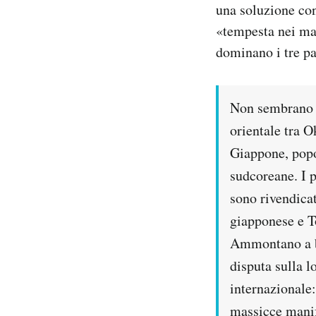
una soluzione con
Notifiche mobile
«tempesta nei mar
Regala il Post
Hai bisogno di aiuto?
dominano i tre pa
Esci
Non sembrano g
orientale tra O
Giappone, popo
sudcoreane. I 
sono rivendica
giapponese e T
Ammontano a be
disputa sulla l
internazionale:
massicce manif