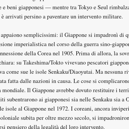
e e beni giapponesi — mentre tra Tokyo e Seul rimbalz
 è arrivati persino a paventare un intervento militare.
sé appaiono semplicissimi: il Giappone si impadronì di q
sione imperialistica nel corso della guerra sino-giappo
annessione della Corea nel 1905. Prima di allora, la sov
 chiara: su Takeshima/Tokto vivevano pescatori giappon
va come sue le isole Senkaku/Diaoyutai. Ma nessuna r
tata fatta dalle nazioni in causa. Le cose si complicaron
mondiale. Il Giappone avrebbe dovuto restituire i territ
iti subentrarono ai giapponesi sia nelle Senkaku sia a 
e le isole al Giappone nel 1972. I coreani, ancora inviperi
oloniale subita per oltre mezzo secolo, si impadroniron
si pensiero della legalità del loro intervento.