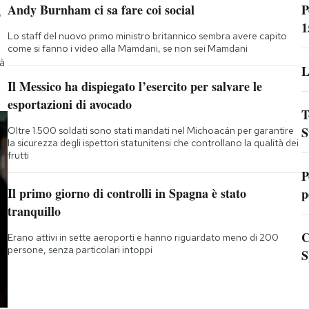
p
Andy Burnham ci sa fare coi social
P
1
Lo staff del nuovo primo ministro britannico sembra avere capito
come si fanno i video alla Mamdani, se non sei Mamdani
rà
L
Il Messico ha dispiegato l’esercito per salvare le
esportazioni di avocado
T
S
Oltre 1.500 soldati sono stati mandati nel Michoacán per garantire
la sicurezza degli ispettori statunitensi che controllano la qualità dei
frutti
P
Il primo giorno di controlli in Spagna è stato
p
tranquillo
C
Erano attivi in sette aeroporti e hanno riguardato meno di 200
persone, senza particolari intoppi
S