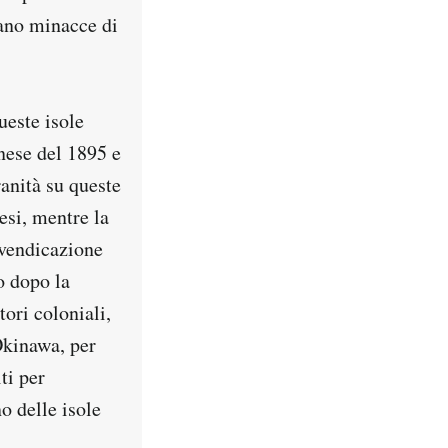
ano minacce di
ueste isole
nese del 1895 e
ranità su queste
esi, mentre la
ivendicazione
o dopo la
ori coloniali,
Okinawa, per
ti per
o delle isole