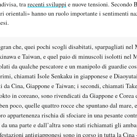
divisa, tra
recenti sviluppi
e nuove tensioni. Secondo 
i orientali» hanno un ruolo importante i sentimenti naz
esi.
ran che, quei pochi scogli disabitati, sparpagliati nel
kinawa e Taiwan, e quel paio di minuscoli isolotti nel 
lati da qualche pescatore e un manipolo di guardie cos
primi, chiamati Isole Senkaku in giapponese e Diaoyutai
ti da Cina, Giappone e Taiwan; i secondi, chiamati Tak
okto in coreano, sono rivendicati da Giappone e Corea 
n poco, quelle quattro rocce che spuntano dal mare, e
oro appartenenza rischia di sfociare in una pesante cont
 da una parte e dall’altra sono stati richiamati gli amba
estazioni antigiapponesi sono in corso in tutta la Cin