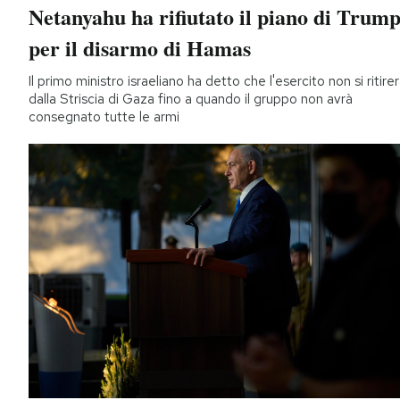
Netanyahu ha rifiutato il piano di Trum
per il disarmo di Hamas
Il primo ministro israeliano ha detto che l'esercito non si ritire
dalla Striscia di Gaza fino a quando il gruppo non avrà
consegnato tutte le armi