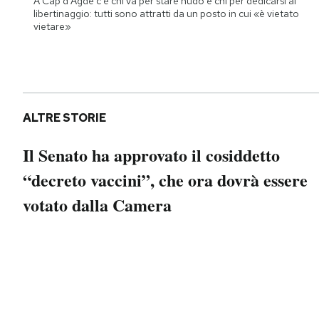
A Cap d'Agde c'è chi va per stare nudo e chi per dedicarsi al
Notifiche mobile
libertinaggio: tutti sono attratti da un posto in cui «è vietato
vietare»
Regala il Post
Hai bisogno di aiuto?
Esci
ALTRE STORIE
Il Senato ha approvato il cosiddetto
“decreto vaccini”, che ora dovrà essere
votato dalla Camera