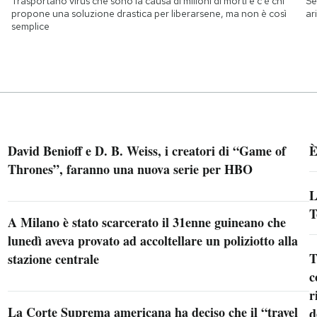
Trasportano virus che sono la causa di milioni di morti e c'è chi
Se
propone una soluzione drastica per liberarsene, ma non è così
ar
semplice
David Benioff e D. B. Weiss, i creatori di “Game of
È
Thrones”, faranno una nuova serie per HBO
L
T
A Milano è stato scarcerato il 31enne guineano che
lunedì aveva provato ad accoltellare un poliziotto alla
T
stazione centrale
c
r
La Corte Suprema americana ha deciso che il “travel
d