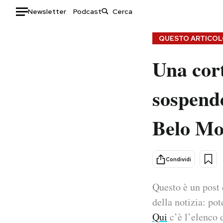
Newsletter
Podcast
Auto
QUESTO ARTICOLO
Una cort
HOME
Italia
Moda
sospende
Mondo
Libri
Politica
Consumismi
Belo Mo
Tecnologia
Storie/Idee
Internet
Ok Boomer!
Scienza
Media
Condividi
Cultura
Europa
Economia
Altrecose
Questo è un post 
Sport
Mondiali calcio 2026
della notizia: pot
Qui
c’è l’elenco d