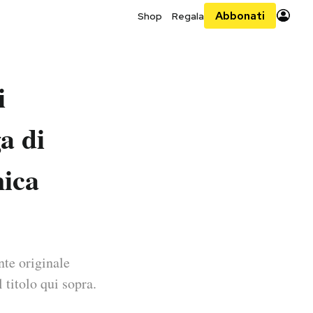
Abbonati
Shop
Regala
i
a di
nica
nte originale
 titolo qui sopra.