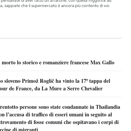
 pensavate di aver fatto un affarone, con quella friggitrice ad
ia, sappiate che il supermercato è ancora più contento di voi
 morto lo storico e romanziere francese Max Gallo
o sloveno Primož Roglič ha vinto la 17ª tappa del
our de France, da La Mure a Serre Chevalier
rentotto persone sono state condannate in Thailandia
on l’accusa di traffico di esseri umani in seguito al
itrovamento di fosse comuni che ospitavano i corpi di
ecine di migranti