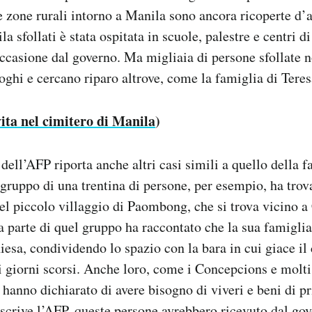
e zone rurali intorno a Manila sono ancora ricoperte d’
la sfollati è stata ospitata in scuole, palestre e centri d
occasione dal governo. Ma migliaia di persone sfollate 
uoghi e cercano riparo altrove, come la famiglia di Teres
vita nel cimitero di Manila
)
dell’AFP riporta anche altri casi simili a quello della f
ruppo di una trentina di persone, per esempio, ha trova
del piccolo villaggio di Paombong, che si trova vicino 
a parte di quel gruppo ha raccontato che la sua famiglia
hiesa, condividendo lo spazio con la bara in cui giace il
 giorni scorsi. Anche loro, come i Concepcions e molti a
, hanno dichiarato di avere bisogno di viveri e beni di p
 scrive l’AFP, queste persone avrebbero ricevuto dal go