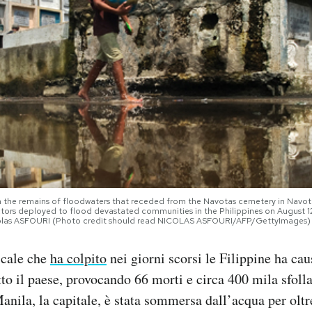
h the remains of floodwaters that receded from the Navotas cemetery in Navota
octors deployed to flood devastated communities in the Philippines on August 1
olas ASFOURI (Photo credit should read NICOLAS ASFOURI/AFP/GettyImages)
icale che
ha colpito
nei giorni scorsi le Filippine ha cau
tto il paese, provocando 66 morti e circa 400 mila sfolla
Manila, la capitale, è stata sommersa dall’acqua per olt