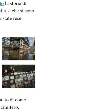
to
la storia di
la, e che si sono
o state rese
ntato di come
 cimitero,