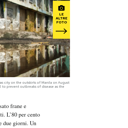
LE
ALTRE
FOTO
s city on the outskirts of Manila on August
2 to prevent outbreaks of disease as the
sato frane e
ti. L’80 per cento
re due giorni. Un