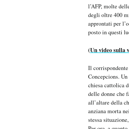
l’AFP, molte dell
degli oltre 400 mi
approntati per l’
posto in questi l
(
Un video sulla 
Il corrispondente 
Concepcions. Un g
chiesa cattolica 
delle donne che f
all’altare della c
anziana morta nei
stessa situazione
Per ora, a quanto