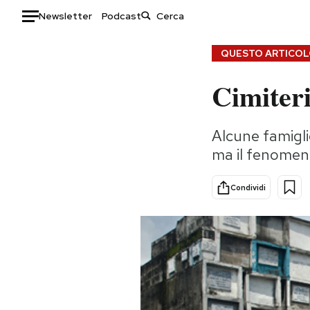
Newsletter
Podcast
Auto
QUESTO ARTICOLO
Cimiteri
HOME
Italia
Moda
Alcune famiglie
Mondo
Libri
ma il fenomen
Politica
Consumismi
Tecnologia
Storie/Idee
Condividi
Internet
Ok Boomer!
Scienza
Media
Cultura
Europa
Economia
Altrecose
Sport
Mondiali calcio 2026