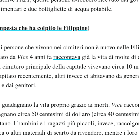
limentari e due bottigliette di acqua potabile.
mpesta che ha colpito le Filippine
)
 persone che vivono nei cimiteri non è nuovo nelle Fil
cato da
Vice
4 anni fa
raccontava
già la vita di molte di
l cimitero principale della capitale vivevano circa 10 m
apitato recentemente, altri invece ci abitavano da gener
 e dai genitori.
 guadagnano la vita proprio grazie ai morti.
Vice
raccon
gnano circa 50 centesimi di dollaro (circa 40 centesimi
tano. I bambini e i ragazzi più piccoli, invece, raccolgo
ca o altri materiali di scarto da rivendere, mentre i loro 