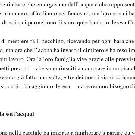
be rialzate che emergevano dall’acqua e che rappresen
er rimanere. «Crediamo nei fantasmi, ma loro non ci ha
 di noi e ci permettono di stare qui» ha detto Teresa C
a di mestiere fa il becchino, ricevendo per ogni bara che
ro, ma ora che l’acqua ha invaso il cimitero e ha reso im
iù lavoro. Ora la loro famiglia vive grazie alle provvist
hetti precotti – che sono riusciti a comprare in un picc
evamo già fatto una volta, e tre dei nostri vicini ci han
rsi a noi – ha aggiunto Teresa – ma avremmo bisogno di 
la sott’acqua
)
ne nella capitale ha iniziato a migliorare a partire da v