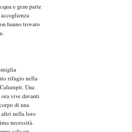
acqua e gran parte
i accoglienza
non hanno trovato
a.
amiglia
to rifugio nella
a Calumpit. Una
 ora vive davanti
 corpo di una
ltri nella loro
rima necessità.
verno solo un