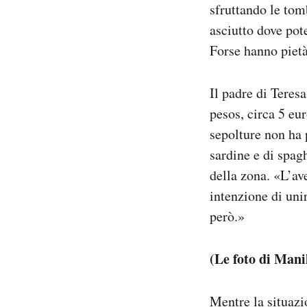
sfruttando le tom
asciutto dove pot
Forse hanno pietà
Il padre di Teres
pesos, circa 5 eu
sepolture non ha p
sardine e di spag
della zona. «L’av
intenzione di uni
però.»
(
Le foto di Mani
Mentre la situazio