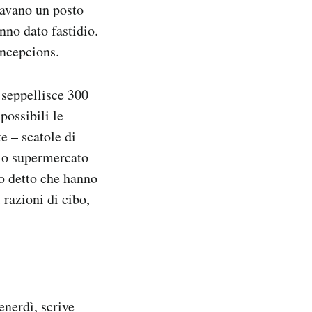
tavano un posto
nno dato fastidio.
oncepcions.
 seppellisce 300
possibili le
e – scatole di
olo supermercato
no detto che hanno
razioni di cibo,
enerdì, scrive