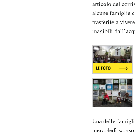
articolo del corr
Notifiche mobile
alcune famiglie c
Regala il Post
Hai bisogno di aiuto?
trasferite a viver
Esci
inagibili dall’acq
Una delle famigli
mercoledì scorso, 