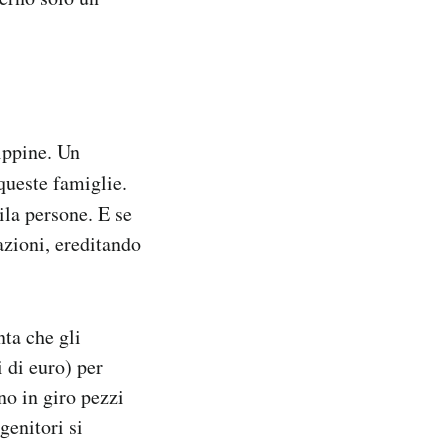
ippine. Un
 queste famiglie.
ila persone. E se
azioni, ereditando
ta che gli
 di euro) per
no in giro pezzi
genitori si