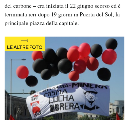
del carbone – era iniziata il 22 giugno scorso ed è
Notifiche mobile
Regala il Post
terminata ieri dopo 19 giorni in Puerta del Sol, la
Hai bisogno di aiuto?
principale piazza della capitale.
Esci