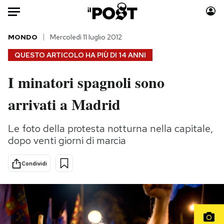
Auto
MONDO
Mercoledì 11 luglio 2012
QUESTO ARTICOLO HA PIÙ DI
14 ANNI
HOME
I minatori spagnoli sono
Italia
Moda
arrivati a Madrid
Mondo
Libri
Politica
Consumismi
Le foto della protesta notturna nella capitale,
Tecnologia
Storie/Idee
dopo venti giorni di marcia
Internet
Ok Boomer!
Scienza
Media
Condividi
Cultura
Europa
Economia
Altrecose
Sport
Mondiali calcio 2026