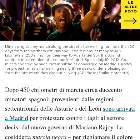
LE
ALTRE
FOTO
PODCAST
NEWSLETTER
Miners sing as they march along the street after walking for more than 20
days from the northern Asturias and Leon regions, as many as 400
I MIEI PREFERITI
kilometers (250 miles), on their way to Puerta del Sol, the Spanish
capital's most emblematic square in Madrid, Spain, July 10, 2012. Coal
miners angered by huge cuts in subsidies converged on Madrid Tuesday
for protest rallies after walking nearly three weeks under a blazing sun
from the pits where they eke out a living. (AP Photo/Emilio Morenatti)
SHOP
Dopo 450 chilometri di marcia circa duecento
CALENDARIO
minatori spagnoli provenienti dalle regioni
settentrionali delle Asturie e del León
sono arrivati
AREA PERSONALE
a Madrid
per protestare contro i tagli al settore
decisi dal nuovo governo di Mariano Rajoy. La
Area Personale
cosiddetta
marcia negra
– per richiamare il colore
Newsletter