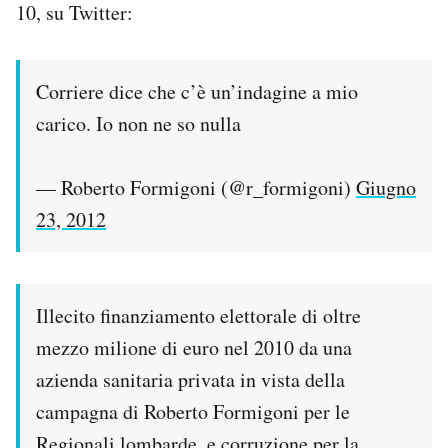
10, su Twitter:
Notifiche mobile
Regala il Post
Hai bisogno di aiuto?
Corriere dice che c’è un’indagine a mio
Esci
carico. Io non ne so nulla
— Roberto Formigoni (@r_formigoni)
Giugno
23, 2012
Illecito finanziamento elettorale di oltre
mezzo milione di euro nel 2010 da una
azienda sanitaria privata in vista della
campagna di Roberto Formigoni per le
Regionali lombarde, e corruzione per la