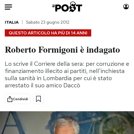
Auto
ITALIA
Sabato 23 giugno 2012
QUESTO ARTICOLO HA PIÙ DI
14 ANNI
HOME
Roberto Formigoni è indagato
Italia
Moda
Mondo
Libri
Lo scrive il Corriere della sera: per corruzione e
Politica
Consumismi
finanziamento illecito ai partiti, nell'inchiesta
Tecnologia
Storie/Idee
sulla sanità in Lombardia per cui è stato
arrestato il suo amico Daccò
Internet
Ok Boomer!
Scienza
Media
Condividi
Cultura
Europa
Economia
Altrecose
Sport
Mondiali calcio 2026