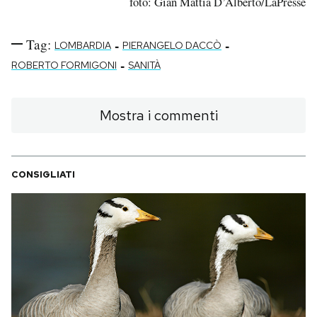
foto: Gian Mattia D’Alberto/LaPresse
Tag:
-
-
LOMBARDIA
PIERANGELO DACCÒ
-
ROBERTO FORMIGONI
SANITÀ
Mostra i commenti
CONSIGLIATI