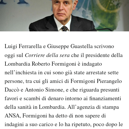
PODCAST
NEWSLETTER
Luigi Ferrarella e Giuseppe Guastella scrivono
I MIEI PREFERITI
oggi sul
Corriere della sera
che il presidente della
Lombardia Roberto Formigoni è indagato
SHOP
nell’inchiesta in cui sono già state arrestate sette
persone, tra cui gli amici di Formigoni Pierangelo
CALENDARIO
Daccò e Antonio Simone, e che riguarda presunti
favori e scambi di denaro intorno ai finanziamenti
della sanità in Lombardia. All’agenzia di stampa
AREA PERSONALE
ANSA, Formigoni ha detto di non sapere di
Area Personale
indagini a suo carico e lo ha ripetuto, poco dopo le
Newsletter