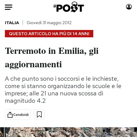
Auto
ITALIA
Giovedì 31 maggio 2012
QUESTO ARTICOLO HA PIÙ DI
14 ANNI
HOME
Terremoto in Emilia, gli
Italia
Moda
aggiornamenti
Mondo
Libri
Politica
Consumismi
A che punto sono i soccorsi e le inchieste,
Tecnologia
Storie/Idee
come si stanno organizzando le scuole e le
Internet
Ok Boomer!
imprese; alle 21 una nuova scossa di
Scienza
Media
magnitudo 4.2
Cultura
Europa
Economia
Altrecose
Condividi
Sport
Mondiali calcio 2026