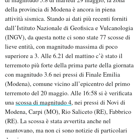
Notifiche mobile
della provincia di Modena è ancora in piena
Regala il Post
attività sismica. Stando ai dati più recenti forniti
Hai bisogno di aiuto?
dall’Istituto Nazionale di Geofisica e Vulcanologia
Esci
(INGV), da questa notte ci sono state 77 scosse di
lieve entità, con magnitudo massima di poco
superiore a 3. Alle 6.21 del mattino c’è stato il
terremoto più forte della prima parte della giornata
con magnitudo 3.6 nei pressi di Finale Emilia
(Modena), comune vicino all’epicentro del primo
terremoto del 20 maggio. Alle 16:58 si è verificata
una
scossa di magnitudo 4
, nei pressi di Novi di
Modena, Carpi (MO), Rio Saliceto (RE), Fabbrico
(RE). La scossa è stata avvertita anche nel
mantovano, ma non ci sono notizie di particolari