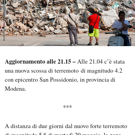
PODCAST
NEWSLETTER
I MIEI PREFERITI
Aggiornamento alle 21.15 –
Alle 21.04 c’è stata
una nuova scossa di terremoto di magnitudo 4.2
SHOP
con epicentro San Possidonio, in provincia di
Modena.
CALENDARIO
***
AREA PERSONALE
Area Personale
A distanza di due giorni dal nuovo forte terremoto
Newsletter
di magnitudo 5.8 di martedì 29 maggio, la zona