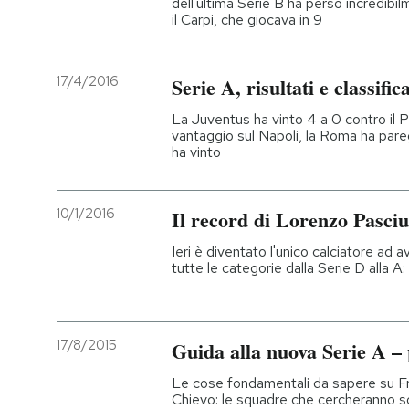
dell'ultima Serie B ha perso incredibil
il Carpi, che giocava in 9
PODCAST
17/4/2016
Serie A, risultati e classific
NEWSLETTER
La Juventus ha vinto 4 a 0 contro il P
vantaggio sul Napoli, la Roma ha paregg
ha vinto
I MIEI PREFERITI
10/1/2016
Il record di Lorenzo Pasciu
SHOP
Ieri è diventato l'unico calciatore ad 
tutte le categorie dalla Serie D alla A:
CALENDARIO
AREA PERSONALE
17/8/2015
Guida alla nuova Serie A –
Entra
Le cose fondamentali da sapere su Fr
Chievo: le squadre che cercheranno s