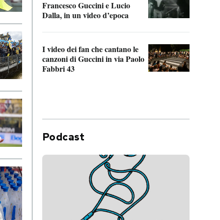
Francesco Guccini e Lucio
“Loco
Dalla, in un video d’epoca
Franc
I video dei fan che cantano le
Il de
canzoni di Guccini in via Paolo
Edoar
Fabbri 43
cappi
Podcast