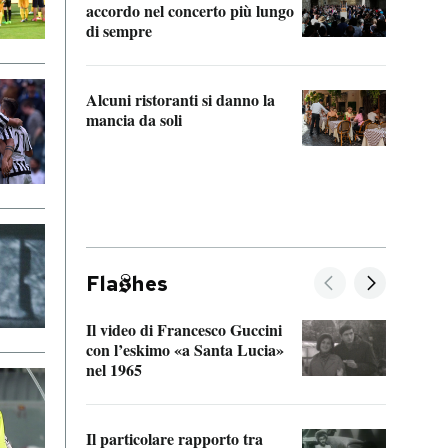
accordo nel concerto più lungo
di sempre
Il ci
parla
Alcuni ristoranti si danno la
nessu
mancia da soli
Fla
hes
Il video di Francesco Guccini
Sulla
con l’eskimo «a Santa Lucia»
vorti
nel 1965
veder
Il particolare rapporto tra
La ve