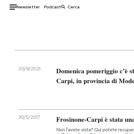
Newsletter
Podcast
Auto
HOME
Italia
Moda
Mondo
Libri
Politica
Consumismi
20/9/2021
Domenica pomeriggio c’è st
Tecnologia
Storie/Idee
Carpi, in provincia di Mod
Internet
Ok Boomer!
Scienza
Media
Cultura
Europa
Economia
Altrecose
30/5/2017
Frosinone-Carpi è stata una
Sport
Mondiali calcio 2026
Non l'avete vista? Qui potete recupera