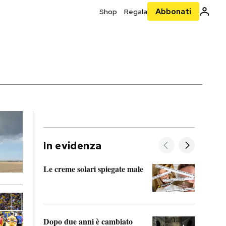
Abbonati
Shop
Regala
In evidenza
Le creme solari spiegate male
FitAc
guerr
Dopo due anni è cambiato
A cos