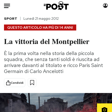
Auto
SPORT
Lunedì 21 maggio 2012
QUESTO ARTICOLO HA PIÙ DI
14 ANNI
HOME
La vittoria del Montpellier
Italia
Moda
Mondo
Libri
È la prima volta nella storia della piccola
Politica
Consumismi
squadra, che senza tanti soldi è riuscita ad
Tecnologia
Storie/Idee
arrivare davanti al titolato e ricco Paris Saint
Germain di Carlo Ancelotti
Internet
Ok Boomer!
Scienza
Media
Condividi
Cultura
Europa
Economia
Altrecose
Sport
Mondiali calcio 2026