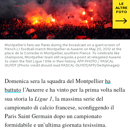
LE
ALTRE
PODCAST
FOTO
NEWSLETTER
Montpellier's fans use flares during the broadcast on a giant screen of
French L1 football match Montpellier vs Auxerre on May 20, 2012 at the
I MIEI PREFERITI
place de la Comedie in Montpellier, southern France. To celebrate like
champions, Montpellier team still requires a point at relegated Auxerre
to claim the first Ligue 1 title in their history. AFP PHOTO / PASCAL
GUYOT (Photo credit should read PASCAL GUYOT/AFP/GettyImages)
SHOP
Domenica sera la squadra del Montpellier
ha
CALENDARIO
battuto
l’Auxerre e ha vinto per la prima volta nella
sua storia la
Ligue 1
, la massima serie del
campionato di calcio francese, sconfiggendo il
AREA PERSONALE
Paris Saint Germain dopo un campionato
Area Personale
formidabile e un’ultima giornata tesissima.
Newsletter