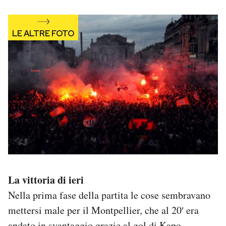
Notifiche mobile
Regala il Post
Hai bisogno di aiuto?
Esci
La vittoria di ieri
Nella prima fase della partita le cose sembravano
mettersi male per il Montpellier, che al 20′ era
andato in svantaggio grazie al gol di Kapo,