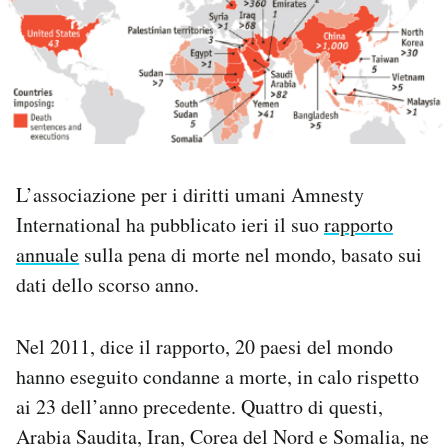
PODCAST
NEWSLETTER
I MIEI PREFERITI
L’associazione per i diritti umani Amnesty
International ha pubblicato ieri il suo
rapporto
SHOP
annuale
sulla pena di morte nel mondo, basato sui
dati dello scorso anno.
CALENDARIO
Nel 2011, dice il rapporto, 20 paesi del mondo
AREA PERSONALE
hanno eseguito condanne a morte, in calo rispetto
ai 23 dell’anno precedente. Quattro di questi,
Area Personale
Arabia Saudita, Iran, Corea del Nord e Somalia, ne
Newsletter