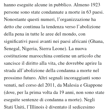
hanno eseguite alcune in pubblico. Almeno 1923
Notifiche mobile
Regala il Post
persone sono state condannate a morte in 63 paesi.
Hai bisogno di aiuto?
Nonostante questi numeri, l’organizzazione ha
Esci
detto che continua la tendenza verso l’abolizione
della pena in tutte le aree del mondo, con
significativi passi avanti nei paesi africani (Ghana,
Senegal, Nigeria, Sierra Leone). La nuova
costituzione marocchina contiene un articolo che
sancisce il diritto alla vita, che dovrebbe aprire la
strada all’abolizione della condanna a morte nel
prossimo futuro. Altri segnali incoraggianti sono
venuti, nel corso del 2011, da Malesia e Giappone
(dove, per la prima volta da 19 anni, non sono state
eseguite sentenze di condanna a morte). Negli
Stati Uniti, l’Illinois è diventato il sedicesimo