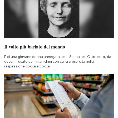
Il volto più baciato del mondo
È di una giovane donna annegata nella Senna nell'Ottocento, da
decenni usato per i manichini con cui ci si esercita nella
respirazione bocca a bocca