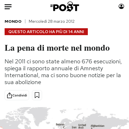
Auto
MONDO
Mercoledì 28 marzo 2012
QUESTO ARTICOLO HA PIÙ DI
14 ANNI
HOME
La pena di morte nel mondo
Italia
Moda
Mondo
Libri
Nel 2011 ci sono state almeno 676 esecuzioni,
Politica
Consumismi
spiega il rapporto annuale di Amnesty
Tecnologia
Storie/Idee
International, ma ci sono buone notizie per la
sua abolizione
Internet
Ok Boomer!
Scienza
Media
Condividi
Cultura
Europa
Economia
Altrecose
Sport
Mondiali calcio 2026