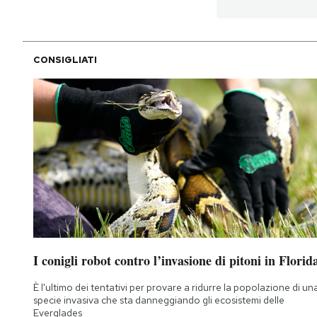
PODCAST
CONSIGLIATI
NEWSLETTER
I MIEI PREFERITI
SHOP
CALENDARIO
I conigli robot contro l’invasione di pitoni in Florid
AREA PERSONALE
È l'ultimo dei tentativi per provare a ridurre la popolazione di un
Area Personale
specie invasiva che sta danneggiando gli ecosistemi delle
Newsletter
Everglades