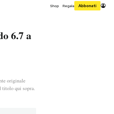
Abbonati
Shop
Regala
do 6.7 a
nte originale
 titolo qui sopra.