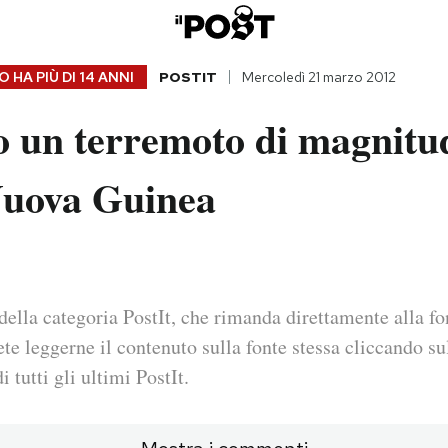
 HA PIÙ DI
14 ANNI
POSTIT
Mercoledì 21 marzo 2012
o un terremoto di magnitu
uova Guinea
della categoria PostIt, che rimanda direttamente alla fo
ete leggerne il contenuto sulla fonte stessa cliccando sul
i tutti gli ultimi PostIt.