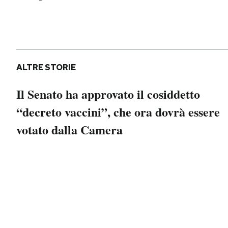
Notifiche mobile
Regala il Post
Hai bisogno di aiuto?
Esci
ALTRE STORIE
Il Senato ha approvato il cosiddetto
“decreto vaccini”, che ora dovrà essere
votato dalla Camera