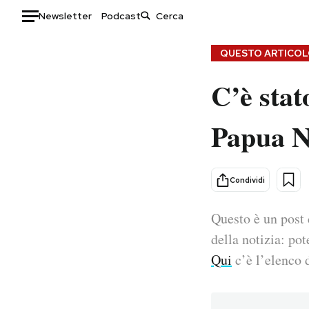
Newsletter
Podcast
Auto
QUESTO ARTICOLO
C’è stat
HOME
Italia
Moda
Papua N
Mondo
Libri
Politica
Consumismi
Tecnologia
Storie/Idee
Condividi
Internet
Ok Boomer!
Scienza
Media
Questo è un post 
Cultura
Europa
della notizia: pot
Economia
Altrecose
Qui
c’è l’elenco d
Sport
Mondiali calcio 2026