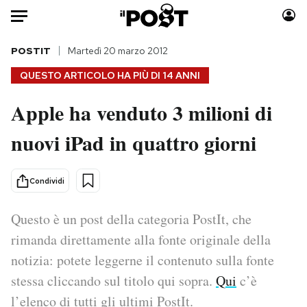
Auto
POSTIT
Martedì 20 marzo 2012
QUESTO ARTICOLO HA PIÙ DI
14 ANNI
HOME
Apple ha venduto 3 milioni di
Italia
Moda
nuovi iPad in quattro giorni
Mondo
Libri
Politica
Consumismi
Tecnologia
Storie/Idee
Condividi
Internet
Ok Boomer!
Scienza
Media
Questo è un post della categoria PostIt, che
Cultura
Europa
rimanda direttamente alla fonte originale della
Economia
Altrecose
notizia: potete leggerne il contenuto sulla fonte
Sport
Mondiali calcio 2026
stessa cliccando sul titolo qui sopra.
Qui
c’è
l’elenco di tutti gli ultimi PostIt.