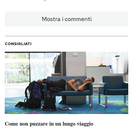
PODCAST
Mostra i commenti
NEWSLETTER
CONSIGLIATI
I MIEI PREFERITI
SHOP
CALENDARIO
AREA PERSONALE
Area Personale
Come non puzzare in un lungo viaggio
Newsletter