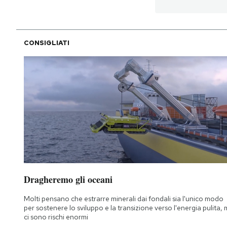
PODCAST
CONSIGLIATI
NEWSLETTER
I MIEI PREFERITI
SHOP
CALENDARIO
Dragheremo gli oceani
AREA PERSONALE
Molti pensano che estrarre minerali dai fondali sia l'unico modo
per sostenere lo sviluppo e la transizione verso l'energia pulita,
Area Personale
ci sono rischi enormi
Newsletter