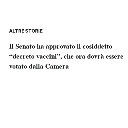
Notifiche mobile
Regala il Post
Hai bisogno di aiuto?
Esci
ALTRE STORIE
Il Senato ha approvato il cosiddetto
“decreto vaccini”, che ora dovrà essere
votato dalla Camera