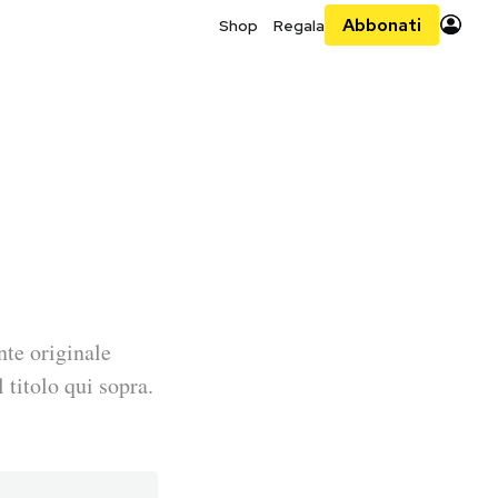
Abbonati
Shop
Regala
nte originale
 titolo qui sopra.