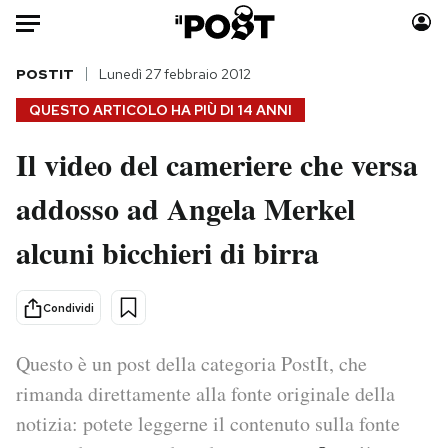
Auto
POSTIT
Lunedì 27 febbraio 2012
QUESTO ARTICOLO HA PIÙ DI
14 ANNI
HOME
Il video del cameriere che versa
Italia
Moda
addosso ad Angela Merkel
Mondo
Libri
Politica
Consumismi
alcuni bicchieri di birra
Tecnologia
Storie/Idee
Internet
Ok Boomer!
Condividi
Scienza
Media
Cultura
Europa
Questo è un post della categoria PostIt, che
Economia
Altrecose
rimanda direttamente alla fonte originale della
Sport
Mondiali calcio 2026
notizia: potete leggerne il contenuto sulla fonte