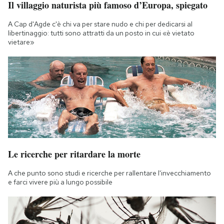
Il villaggio naturista più famoso d’Europa, spiegato
Notifiche mobile
Regala il Post
A Cap d'Agde c'è chi va per stare nudo e chi per dedicarsi al
libertinaggio: tutti sono attratti da un posto in cui «è vietato
Hai bisogno di aiuto?
vietare»
Esci
Le ricerche per ritardare la morte
A che punto sono studi e ricerche per rallentare l'invecchiamento
e farci vivere più a lungo possibile