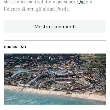
stessa cliccando sul titolo qui sopra.
Qui
c’è
l’elenco di tutti gli ultimi PostIt.
PODCAST
Mostra i commenti
NEWSLETTER
I MIEI PREFERITI
CONSIGLIATI
SHOP
CALENDARIO
AREA PERSONALE
Area Personale
Newsletter