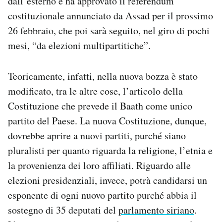
dall’esterno e ha approvato il referendum
Notifiche mobile
costituzionale annunciato da Assad per il prossimo
Regala il Post
26 febbraio, che poi sarà seguito, nel giro di pochi
Hai bisogno di aiuto?
mesi, “da elezioni multipartitiche”.
Esci
Teoricamente, infatti, nella nuova bozza è stato
modificato, tra le altre cose, l’articolo della
Costituzione che prevede il Baath come unico
partito del Paese. La nuova Costituzione, dunque,
dovrebbe aprire a nuovi partiti, purché siano
pluralisti per quanto riguarda la religione, l’etnia e
la provenienza dei loro affiliati. Riguardo alle
elezioni presidenziali, invece, potrà candidarsi un
esponente di ogni nuovo partito purché abbia il
sostegno di 35 deputati del
parlamento siriano
.