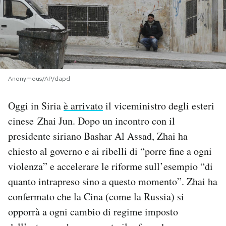
PODCAST
NEWSLETTER
Anonymous/AP/dapd
I MIEI PREFERITI
Oggi in Siria
è arrivato
il viceministro degli esteri
cinese Zhai Jun. Dopo un incontro con il
SHOP
presidente siriano Bashar Al Assad, Zhai ha
chiesto al governo e ai ribelli di “porre fine a ogni
CALENDARIO
violenza” e accelerare le riforme sull’esempio “di
quanto intrapreso sino a questo momento”. Zhai ha
AREA PERSONALE
confermato che la Cina (come la Russia) si
Area Personale
opporrà a ogni cambio di regime imposto
Newsletter