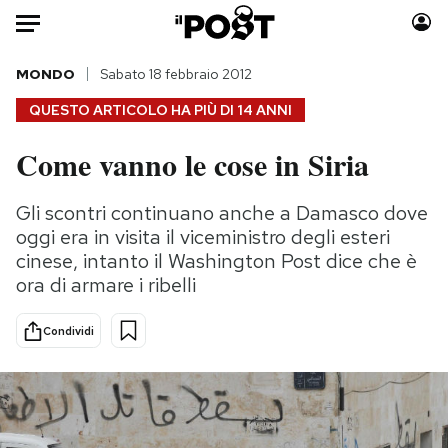
Auto
MONDO
Sabato 18 febbraio 2012
QUESTO ARTICOLO HA PIÙ DI
14 ANNI
HOME
Come vanno le cose in Siria
Italia
Moda
Mondo
Libri
Gli scontri continuano anche a Damasco dove
Politica
Consumismi
oggi era in visita il viceministro degli esteri
Tecnologia
Storie/Idee
cinese, intanto il Washington Post dice che è
ora di armare i ribelli
Internet
Ok Boomer!
Scienza
Media
Condividi
Cultura
Europa
Economia
Altrecose
Sport
Mondiali calcio 2026