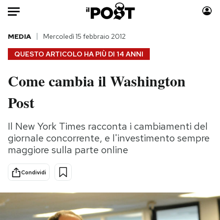
Auto
MEDIA
Mercoledì 15 febbraio 2012
QUESTO ARTICOLO HA PIÙ DI
14 ANNI
HOME
Come cambia il Washington
Italia
Moda
Post
Mondo
Libri
Politica
Consumismi
Il New York Times racconta i cambiamenti del
Tecnologia
Storie/Idee
giornale concorrente, e l'investimento sempre
Internet
Ok Boomer!
maggiore sulla parte online
Scienza
Media
Cultura
Europa
Condividi
Economia
Altrecose
Sport
Mondiali calcio 2026