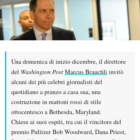
PODCAST
NEWSLETTER
I MIEI PREFERITI
Una domenica di inizio dicembre, il direttore
del
Washington Post
Marcus Brauchli
invitò
SHOP
alcuni dei più celebri giornalisti del
quotidiano a pranzo a casa sua, una
CALENDARIO
costruzione in mattoni rossi di stile
ottocentesco a Bethesda, Maryland.
AREA PERSONALE
Chiese ai suoi ospiti, tra cui il vincitore del
Area Personale
premio Pulitzer Bob Woodward, Dana Priest,
Newsletter