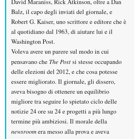
David Maraniss, Rick Atkinson, oltre a Dan
Notifiche mobile
Balz, il capo degli inviati del giornale, e
Regala il Post
Robert G. Kaiser, uno scrittore e editore che è
Hai bisogno di aiuto?
Esci
al quotidiano dal 1963, di aiutare lui e il
Washington Post.
Voleva avere un parere sul modo in cui
pensavano che
The Post
si stesse occupando
delle elezioni del 2012, e che cosa potesse
essere migliorato. Il giornale, gli dissero,
aveva bisogno di ottenere un equilibrio
migliore tra seguire lo spietato ciclo delle
notizie 24 ore su 24 e progetti a più lungo
termine più ambiziosi. Il morale della
newsroom
era messo alla prova e aveva