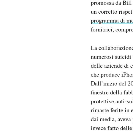
promossa da Bill 
Notifiche mobile
un corretto rispet
Regala il Post
programma di mo
Hai bisogno di aiuto?
Esci
fornitrici, compr
La collaborazione
numerosi suicidi t
delle aziende di 
che produce iPhon
Dall’inizio del 2
finestre della fab
protettive anti-s
rimaste ferite in
dai media, aveva 
invece fatto dell