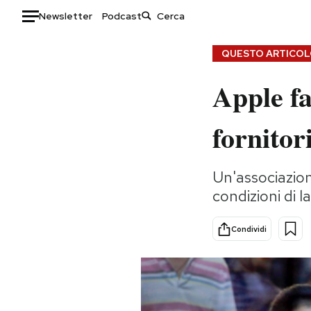
Newsletter
Podcast
Auto
QUESTO ARTICOLO
Apple fa
HOME
Italia
Moda
fornitor
Mondo
Libri
Politica
Consumismi
Un'associazion
Tecnologia
Storie/Idee
condizioni di 
Internet
Ok Boomer!
Scienza
Media
Condividi
Cultura
Europa
Economia
Altrecose
Sport
Mondiali calcio 2026