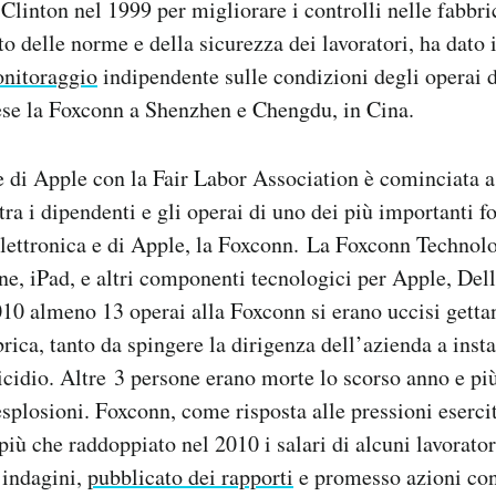
Clinton nel 1999 per migliorare i controlli nelle fabbri
to delle norme e della sicurezza dei lavoratori, ha dato 
nitoraggio
indipendente sulle condizioni degli operai 
ese la Foxconn a Shenzhen e Chengdu, in Cina.
 di Apple con la Fair Labor Association è cominciata a
ra i dipendenti e gli operai di uno dei più importanti fo
elettronica e di Apple, la Foxconn. La Foxconn Technol
e, iPad, e altri componenti tecnologici per Apple, Dell
010 almeno 13 operai alla Foxconn si erano uccisi getta
brica, tanto da spingere la dirigenza dell’azienda a insta
uicidio. Altre 3 persone erano morte lo scorso anno e pi
 esplosioni. Foxconn, come risposta alle pressioni eserci
più che raddoppiato nel 2010 i salari di alcuni lavorato
e indagini,
pubblicato dei rapporti
e promesso azioni conc