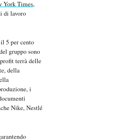
ew York Times
,
 di lavoro
il 5 per cento
i del gruppo sono
rofit terrà delle
te, della
ella
produzione, i
i documenti
anche Nike, Nestlé
garantendo