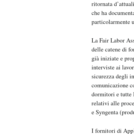
ritornata d’attua
che ha documentat
particolarmente u
La Fair Labor Ass
delle catene di f
già iniziate e pr
interviste ai lavo
sicurezza degli im
comunicazione con
dormitori e tutte
relativi alle pro
e Syngenta (produ
I fornitori di Ap