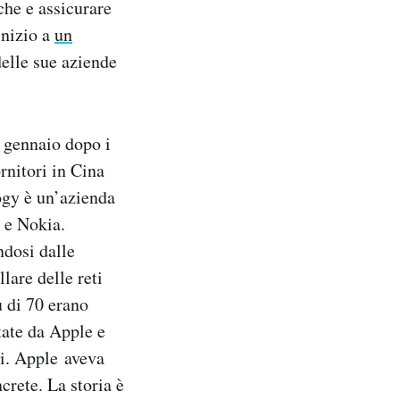
che e assicurare
inizio a
un
delle sue aziende
 gennaio dopo i
rnitori in Cina
ogy è un’azienda
 e Nokia.
ndosi dalle
llare delle reti
ù di 70 erano
tate da Apple e
ri. Apple aveva
rete. La storia è