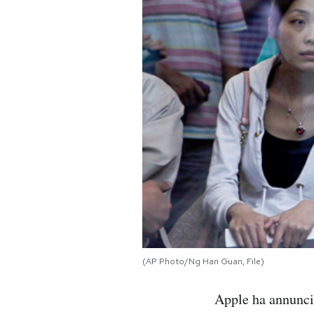
PODCAST
NEWSLETTER
I MIEI PREFERITI
SHOP
CALENDARIO
AREA PERSONALE
(AP Photo/Ng Han Guan, File)
Area Personale
Apple ha annuncia
Newsletter