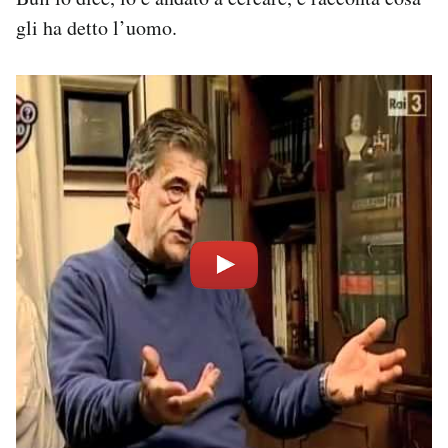
Notifiche mobile
gli ha detto l’uomo.
Regala il Post
Hai bisogno di aiuto?
Esci