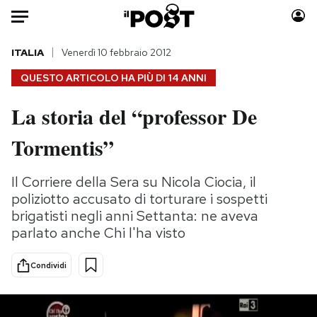
Auto
ITALIA
Venerdì 10 febbraio 2012
QUESTO ARTICOLO HA PIÙ DI
14 ANNI
HOME
La storia del “professor De
Italia
Moda
Tormentis”
Mondo
Libri
Politica
Consumismi
Il Corriere della Sera su Nicola Ciocia, il
Tecnologia
Storie/Idee
poliziotto accusato di torturare i sospetti
Internet
Ok Boomer!
brigatisti negli anni Settanta: ne aveva
Scienza
Media
parlato anche Chi l'ha visto
Cultura
Europa
Economia
Altrecose
Condividi
Sport
Mondiali calcio 2026