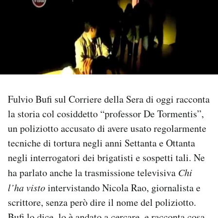
PODCAST
NEWSLETTER
I MIEI PREFERITI
Fulvio Bufi sul Corriere della Sera di oggi racconta
la storia col cosiddetto “professor De Tormentis”,
SHOP
un poliziotto accusato di avere usato regolarmente
tecniche di tortura negli anni Settanta e Ottanta
CALENDARIO
negli interrogatori dei brigatisti e sospetti tali. Ne
ha parlato anche la trasmissione televisiva
Chi
AREA PERSONALE
l’ha visto
intervistando Nicola Rao, giornalista e
scrittore, senza però dire il nome del poliziotto.
Area Personale
Newsletter
Bufi lo dice, lo è andato a cercare, e racconta cosa