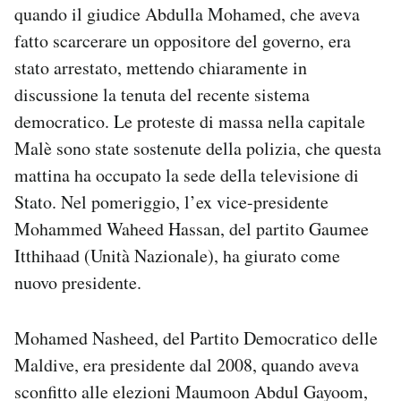
quando il giudice Abdulla Mohamed, che aveva
Notifiche mobile
fatto scarcerare un oppositore del governo, era
Regala il Post
Hai bisogno di aiuto?
stato arrestato, mettendo chiaramente in
Esci
discussione la tenuta del recente sistema
democratico. Le proteste di massa nella capitale
Malè sono state sostenute della polizia, che questa
mattina ha occupato la sede della televisione di
Stato. Nel pomeriggio, l’ex vice-presidente
Mohammed Waheed Hassan, del partito Gaumee
Itthihaad (Unità Nazionale), ha giurato come
nuovo presidente.
Mohamed Nasheed, del Partito Democratico delle
Maldive, era presidente dal 2008, quando aveva
sconfitto alle elezioni Maumoon Abdul Gayoom,