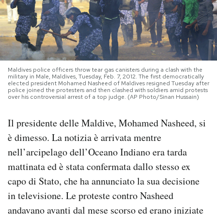
PODCAST
NEWSLETTER
Maldives police officers throw tear gas canisters during a clash with the
military in Male, Maldives, Tuesday, Feb. 7, 2012. The first democratically
I MIEI PREFERITI
elected president Mohamed Nasheed of Maldives resigned Tuesday after
police joined the protesters and then clashed with soldiers amid protests
over his controversial arrest of a top judge. (AP Photo/Sinan Hussain)
SHOP
Il presidente delle Maldive, Mohamed Nasheed, si
è dimesso. La notizia è arrivata mentre
CALENDARIO
nell’arcipelago dell’Oceano Indiano era tarda
mattinata ed è stata confermata dallo stesso ex
AREA PERSONALE
capo di Stato, che ha annunciato la sua decisione
in televisione. Le proteste contro Nasheed
Area Personale
andavano avanti dal mese scorso ed erano iniziate
Newsletter