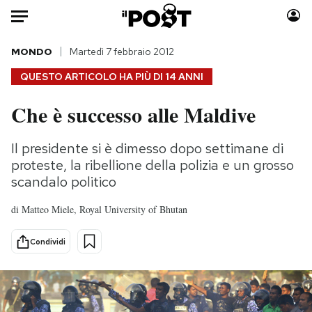
Auto
MONDO
Martedì 7 febbraio 2012
QUESTO ARTICOLO HA PIÙ DI
14 ANNI
HOME
Che è successo alle Maldive
Italia
Moda
Mondo
Libri
Il presidente si è dimesso dopo settimane di
Politica
Consumismi
proteste, la ribellione della polizia e un grosso
Tecnologia
Storie/Idee
scandalo politico
Internet
Ok Boomer!
di
Matteo Miele, Royal University of Bhutan
Scienza
Media
Cultura
Europa
Condividi
Economia
Altrecose
Sport
Mondiali calcio 2026