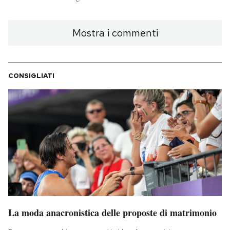
PODCAST
Mostra i commenti
NEWSLETTER
CONSIGLIATI
I MIEI PREFERITI
SHOP
CALENDARIO
AREA PERSONALE
La moda anacronistica delle proposte di matrimonio
Area Personale
Newsletter