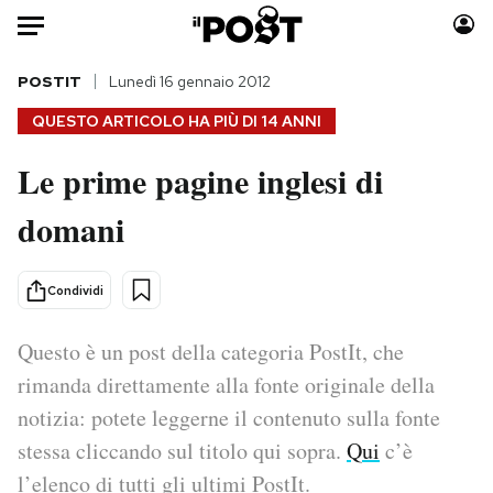
Auto
POSTIT
Lunedì 16 gennaio 2012
QUESTO ARTICOLO HA PIÙ DI
14 ANNI
HOME
Le prime pagine inglesi di
Italia
Moda
domani
Mondo
Libri
Politica
Consumismi
Tecnologia
Storie/Idee
Condividi
Internet
Ok Boomer!
Scienza
Media
Questo è un post della categoria PostIt, che
Cultura
Europa
rimanda direttamente alla fonte originale della
Economia
Altrecose
notizia: potete leggerne il contenuto sulla fonte
Sport
Mondiali calcio 2026
stessa cliccando sul titolo qui sopra.
Qui
c’è
l’elenco di tutti gli ultimi PostIt.