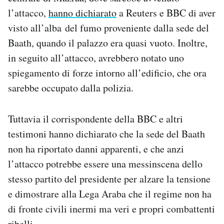
Notifiche mobile
l’attacco,
hanno dichiarato
a Reuters e BBC di aver
Regala il Post
visto all’alba del fumo proveniente dalla sede del
Hai bisogno di aiuto?
Baath, quando il palazzo era quasi vuoto. Inoltre,
Esci
in seguito all’attacco, avrebbero notato uno
spiegamento di forze intorno all’edificio, che ora
sarebbe occupato dalla polizia.
Tuttavia il corrispondente della BBC e altri
testimoni hanno dichiarato che la sede del Baath
non ha riportato danni apparenti, e che anzi
l’attacco potrebbe essere una messinscena dello
stesso partito del presidente per alzare la tensione
e dimostrare alla Lega Araba che il regime non ha
di fronte civili inermi ma veri e propri combattenti
ribelli.