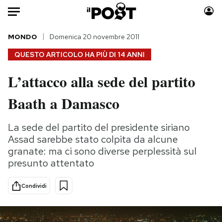
Auto
MONDO
Domenica 20 novembre 2011
QUESTO ARTICOLO HA PIÙ DI
14 ANNI
HOME
L’attacco alla sede del partito
Italia
Moda
Baath a Damasco
Mondo
Libri
Politica
Consumismi
La sede del partito del presidente siriano
Tecnologia
Storie/Idee
Assad sarebbe stato colpita da alcune
Internet
Ok Boomer!
granate: ma ci sono diverse perplessità sul
Scienza
Media
presunto attentato
Cultura
Europa
Economia
Altrecose
Condividi
Sport
Mondiali calcio 2026