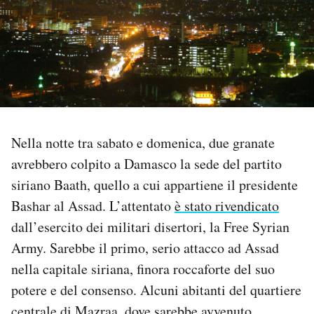
PODCAST
NEWSLETTER
I MIEI PREFERITI
Nella notte tra sabato e domenica, due granate
avrebbero colpito a Damasco la sede del partito
SHOP
siriano Baath, quello a cui appartiene il presidente
Bashar al Assad. L’attentato
è stato rivendicato
CALENDARIO
dall’esercito dei militari disertori, la Free Syrian
Army. Sarebbe il primo, serio attacco ad Assad
AREA PERSONALE
nella capitale siriana, finora roccaforte del suo
potere e del consenso. Alcuni abitanti del quartiere
Area Personale
Newsletter
centrale di Mazraa, dove sarebbe avvenuto