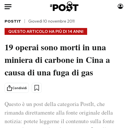
Auto
POSTIT
Giovedì 10 novembre 2011
QUESTO ARTICOLO HA PIÙ DI
14 ANNI
HOME
19 operai sono morti in una
Italia
Moda
miniera di carbone in Cina a
Mondo
Libri
Politica
Consumismi
causa di una fuga di gas
Tecnologia
Storie/Idee
Internet
Ok Boomer!
Condividi
Scienza
Media
Cultura
Europa
Questo è un post della categoria PostIt, che
Economia
Altrecose
rimanda direttamente alla fonte originale della
Sport
Mondiali calcio 2026
notizia: potete leggerne il contenuto sulla fonte