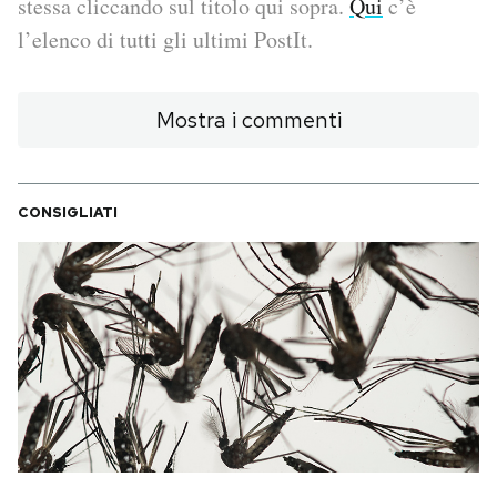
stessa cliccando sul titolo qui sopra.
Qui
c’è
l’elenco di tutti gli ultimi PostIt.
PODCAST
Mostra i commenti
NEWSLETTER
I MIEI PREFERITI
CONSIGLIATI
SHOP
CALENDARIO
AREA PERSONALE
Area Personale
Newsletter