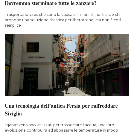
Dovremmo sterminare tutte le zanzare?
Notifiche mobile
Regala il Post
Trasportano virus che sono la causa di milioni di morti e c'è chi
propone una soluzione drastica per liberarsene, ma non è così
Hai bisogno di aiuto?
semplice
Esci
Una tecnologia dell’antica Persia per raffreddare
Siviglia
I qanat venivano utilizzati per trasportare l'acqua, una loro
evoluzione contribuirà ad abbassare le temperature in modo