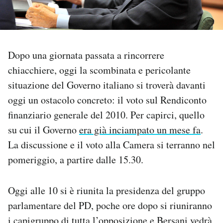
PODCAST
Dopo una giornata passata a rincorrere
NEWSLETTER
chiacchiere, oggi la scombinata e pericolante
situazione del Governo italiano si troverà davanti
I MIEI PREFERITI
oggi un ostacolo concreto: il voto sul Rendiconto
finanziario generale del 2010. Per capirci, quello
SHOP
su cui il Governo
era già inciampato un mese fa
.
La discussione e il voto alla Camera si terranno nel
CALENDARIO
pomeriggio, a partire dalle 15.30.
AREA PERSONALE
Oggi alle 10 si è riunita la presidenza del gruppo
parlamentare del PD, poche ore dopo si riuniranno
Area Personale
Newsletter
i capigruppo di tutta l’opposizione e Bersani vedrà