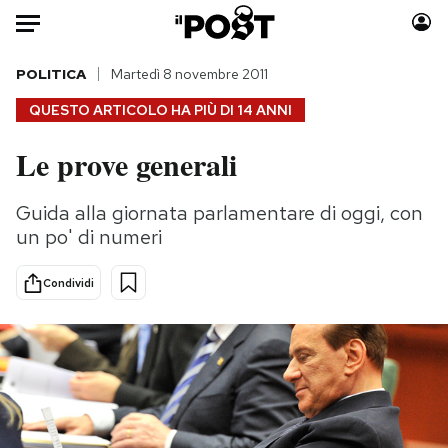
Auto
POLITICA
Martedì 8 novembre 2011
QUESTO ARTICOLO HA PIÙ DI
14 ANNI
HOME
Le prove generali
Italia
Moda
Mondo
Libri
Guida alla giornata parlamentare di oggi, con
Politica
Consumismi
un po' di numeri
Tecnologia
Storie/Idee
Internet
Ok Boomer!
Condividi
Scienza
Media
Cultura
Europa
Economia
Altrecose
Sport
Mondiali calcio 2026