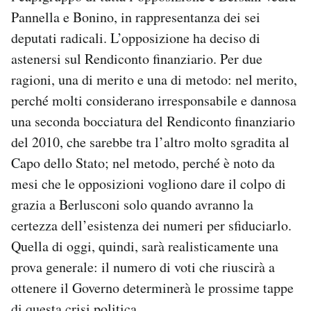
Notifiche mobile
Pannella e Bonino, in rappresentanza dei sei
Regala il Post
deputati radicali. L’opposizione ha deciso di
Hai bisogno di aiuto?
astenersi sul Rendiconto finanziario. Per due
Esci
ragioni, una di merito e una di metodo: nel merito,
perché molti considerano irresponsabile e dannosa
una seconda bocciatura del Rendiconto finanziario
del 2010, che sarebbe tra l’altro molto sgradita al
Capo dello Stato; nel metodo, perché è noto da
mesi che le opposizioni vogliono dare il colpo di
grazia a Berlusconi solo quando avranno la
certezza dell’esistenza dei numeri per sfiduciarlo.
Quella di oggi, quindi, sarà realisticamente una
prova generale: il numero di voti che riuscirà a
ottenere il Governo determinerà le prossime tappe
di questa crisi politica.