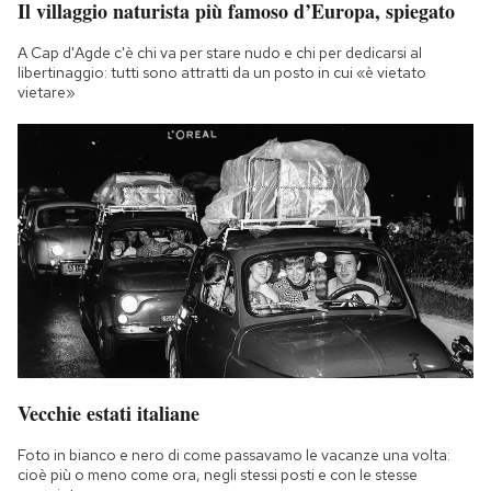
Il villaggio naturista più famoso d’Europa, spiegato
Notifiche mobile
Regala il Post
A Cap d'Agde c'è chi va per stare nudo e chi per dedicarsi al
libertinaggio: tutti sono attratti da un posto in cui «è vietato
Hai bisogno di aiuto?
vietare»
Esci
Vecchie estati italiane
Foto in bianco e nero di come passavamo le vacanze una volta:
cioè più o meno come ora, negli stessi posti e con le stesse