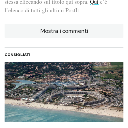
stessa cliccando sul titolo qui sopra.
Qui
c’è
l’elenco di tutti gli ultimi PostIt.
PODCAST
Mostra i commenti
NEWSLETTER
I MIEI PREFERITI
CONSIGLIATI
SHOP
CALENDARIO
AREA PERSONALE
Area Personale
Newsletter