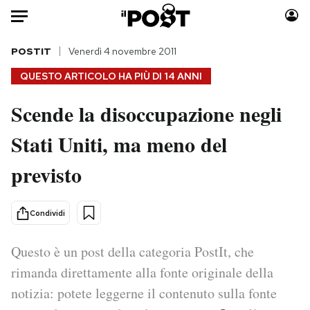
Auto
POSTIT
Venerdì 4 novembre 2011
QUESTO ARTICOLO HA PIÙ DI
14 ANNI
HOME
Scende la disoccupazione negli
Italia
Moda
Stati Uniti, ma meno del
Mondo
Libri
Politica
Consumismi
previsto
Tecnologia
Storie/Idee
Internet
Ok Boomer!
Condividi
Scienza
Media
Cultura
Europa
Questo è un post della categoria PostIt, che
Economia
Altrecose
rimanda direttamente alla fonte originale della
Sport
Mondiali calcio 2026
notizia: potete leggerne il contenuto sulla fonte