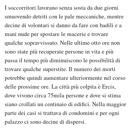
Notifiche mobile
I soccorritori lavorano senza sosta da due giorni
Regala il Post
smuovendo detriti con le pale meccaniche, mentre
Hai bisogno di aiuto?
decine di volontari si danno da fare con badili e a
Esci
mani nude per spostare le macerie e trovare
qualche sopravvissuto. Nelle ultime otto ore non
sono state più recuperate persone in vita e più
passa il tempo più diminuiscono le possibilità di
trovare qualche superstite. Il numero dei morti
potrebbe quindi aumentare ulteriormente nel corso
delle prossime ore. La città più colpita è Ercis,
dove vivono circa 75mila persone e dove si stima
siano crollati un centinaio di edifici. Nella maggior
parte dei casi si trattava di condomini e per ogni
palazzo ci sono decine di dispersi.