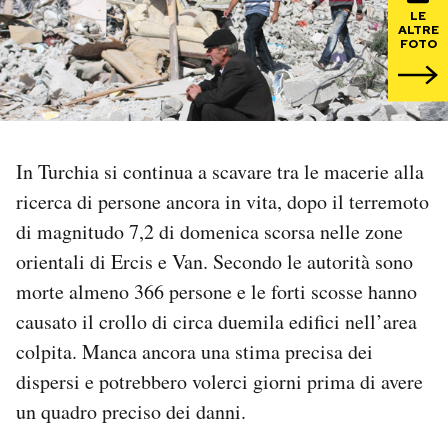
LE
ALTRE
PODCAST
FOTO
NEWSLETTER
In Turchia si continua a scavare tra le macerie alla
I MIEI PREFERITI
ricerca di persone ancora in vita, dopo il terremoto
di magnitudo 7,2 di domenica scorsa nelle zone
SHOP
orientali di Ercis e Van. Secondo le autorità sono
morte almeno 366 persone e le forti scosse hanno
CALENDARIO
causato il crollo di circa duemila edifici nell’area
colpita. Manca ancora una stima precisa dei
AREA PERSONALE
dispersi e potrebbero volerci giorni prima di avere
un quadro preciso dei danni.
Area Personale
Newsletter