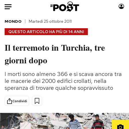
Auto
MONDO
Martedì 25 ottobre 2011
QUESTO ARTICOLO HA PIÙ DI
14 ANNI
HOME
Il terremoto in Turchia, tre
Italia
Moda
giorni dopo
Mondo
Libri
Politica
Consumismi
I morti sono almeno 366 e si scava ancora tra
Tecnologia
Storie/Idee
le macerie dei 2000 edifici crollati, nella
Internet
Ok Boomer!
speranza di trovare qualche sopravvissuto
Scienza
Media
Cultura
Europa
Condividi
Economia
Altrecose
Sport
Mondiali calcio 2026