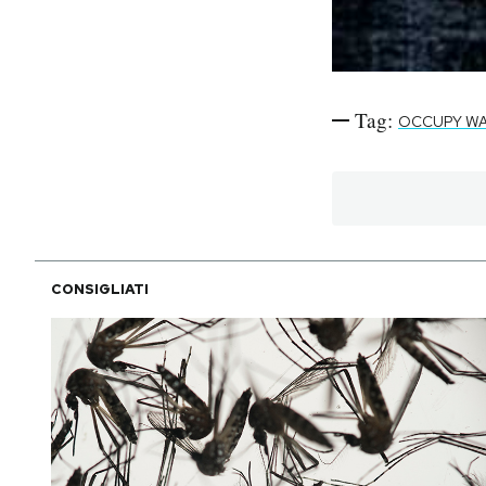
Notifiche mobile
Regala il Post
Hai bisogno di aiuto?
Esci
Tag:
OCCUPY WA
CONSIGLIATI