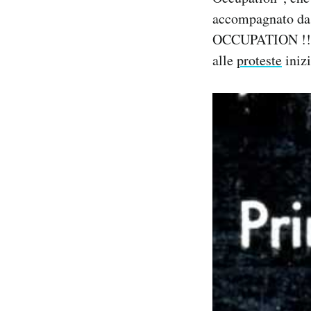
accompagnato da
PODCAST
OCCUPATION !!! i
alle
proteste
inizi
NEWSLETTER
I MIEI PREFERITI
SHOP
CALENDARIO
AREA PERSONALE
Area Personale
Newsletter