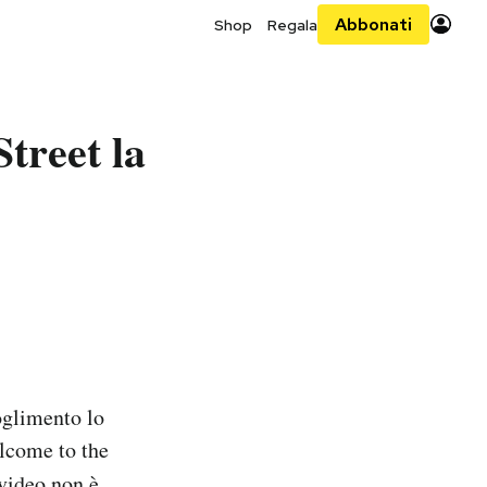
Abbonati
Shop
Regala
treet la
oglimento lo
lcome to the
 video non è