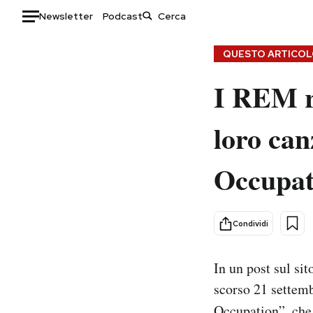
Newsletter
Podcast
Auto
QUESTO ARTICOLO
I REM r
HOME
Italia
Moda
loro ca
Mondo
Libri
Politica
Consumismi
Occupat
Tecnologia
Storie/Idee
Internet
Ok Boomer!
Scienza
Media
Condividi
Cultura
Europa
Economia
Altrecose
In un post sul sit
Sport
Mondiali calcio 2026
scorso 21 settem
Occupation”, che