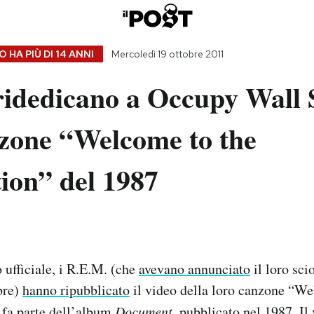
 HA PIÙ DI
14 ANNI
Mercoledì 19 ottobre 2011
idedicano a Occupy Wall S
nzone “Welcome to the
ion” del 1987
o ufficiale, i R.E.M. (che
avevano annunciato
il loro sci
bre)
hanno ripubblicato
il video della loro canzone “We
 fa parte dell’album
Document
, pubblicato nel 1987. Il