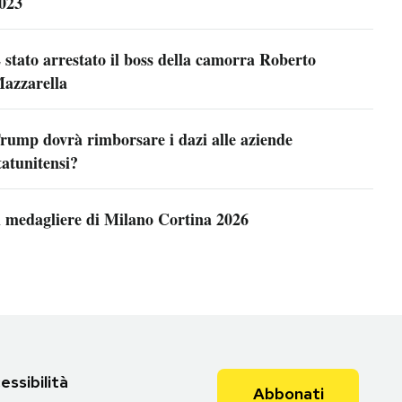
023
 stato arrestato il boss della camorra Roberto
azzarella
rump dovrà rimborsare i dazi alle aziende
tatunitensi?
l medagliere di Milano Cortina 2026
essibilità
Abbonati