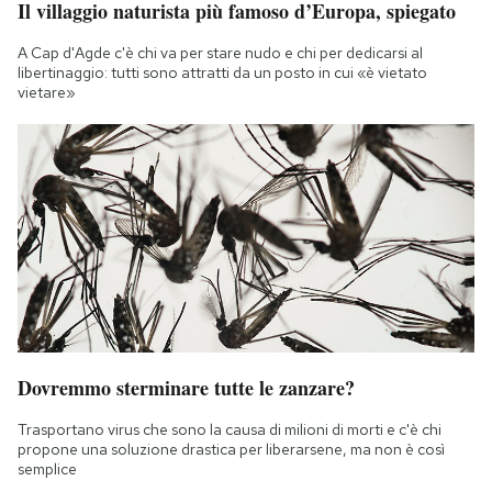
Il villaggio naturista più famoso d’Europa, spiegato
Notifiche mobile
Regala il Post
A Cap d'Agde c'è chi va per stare nudo e chi per dedicarsi al
libertinaggio: tutti sono attratti da un posto in cui «è vietato
Hai bisogno di aiuto?
vietare»
Esci
Dovremmo sterminare tutte le zanzare?
Trasportano virus che sono la causa di milioni di morti e c'è chi
propone una soluzione drastica per liberarsene, ma non è così
semplice