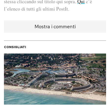
stessa cliccando sul titolo qui sopra.
Qui
c’è
l’elenco di tutti gli ultimi PostIt.
PODCAST
Mostra i commenti
NEWSLETTER
I MIEI PREFERITI
CONSIGLIATI
SHOP
CALENDARIO
AREA PERSONALE
Area Personale
Newsletter