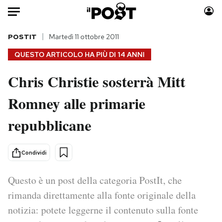
Auto
POSTIT
Martedì 11 ottobre 2011
QUESTO ARTICOLO HA PIÙ DI
14 ANNI
HOME
Chris Christie sosterrà Mitt
Italia
Moda
Romney alle primarie
Mondo
Libri
Politica
Consumismi
repubblicane
Tecnologia
Storie/Idee
Internet
Ok Boomer!
Condividi
Scienza
Media
Cultura
Europa
Questo è un post della categoria PostIt, che
Economia
Altrecose
rimanda direttamente alla fonte originale della
Sport
Mondiali calcio 2026
notizia: potete leggerne il contenuto sulla fonte