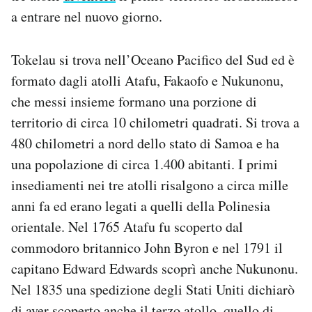
Notifiche mobile
a entrare nel nuovo giorno.
Regala il Post
Hai bisogno di aiuto?
Tokelau si trova nell’Oceano Pacifico del Sud ed è
Esci
formato dagli atolli Atafu, Fakaofo e Nukunonu,
che messi insieme formano una porzione di
territorio di circa 10 chilometri quadrati. Si trova a
480 chilometri a nord dello stato di Samoa e ha
una popolazione di circa 1.400 abitanti. I primi
insediamenti nei tre atolli risalgono a circa mille
anni fa ed erano legati a quelli della Polinesia
orientale. Nel 1765 Atafu fu scoperto dal
commodoro britannico John Byron e nel 1791 il
capitano Edward Edwards scoprì anche Nukunonu.
Nel 1835 una spedizione degli Stati Uniti dichiarò
di aver scoperto anche il terzo atollo, quello di