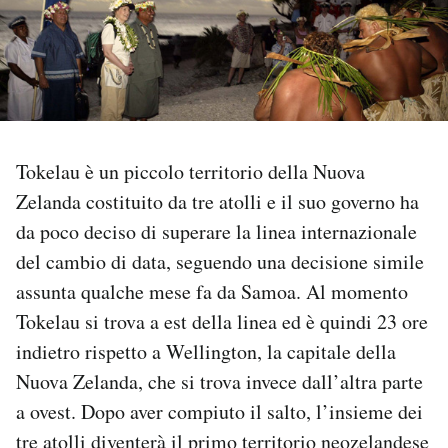
PODCAST
NEWSLETTER
Tokelau è un piccolo territorio della Nuova
I MIEI PREFERITI
Zelanda costituito da tre atolli e il suo governo ha
da poco deciso di superare la linea internazionale
SHOP
del cambio di data, seguendo una decisione simile
assunta qualche mese fa da Samoa. Al momento
CALENDARIO
Tokelau si trova a est della linea ed è quindi 23 ore
indietro rispetto a Wellington, la capitale della
AREA PERSONALE
Nuova Zelanda, che si trova invece dall’altra parte
a ovest. Dopo aver compiuto il salto, l’insieme dei
Area Personale
tre atolli
diventerà
il primo territorio neozelandese
Newsletter