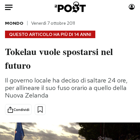
Auto
MONDO
Venerdì 7 ottobre 2011
QUESTO ARTICOLO HA PIÙ DI
14 ANNI
HOME
Tokelau vuole spostarsi nel
Italia
Moda
futuro
Mondo
Libri
Politica
Consumismi
Il governo locale ha deciso di saltare 24 ore,
Tecnologia
Storie/Idee
per allineare il suo fuso orario a quello della
Internet
Ok Boomer!
Nuova Zelanda
Scienza
Media
Cultura
Europa
Condividi
Economia
Altrecose
Sport
Mondiali calcio 2026