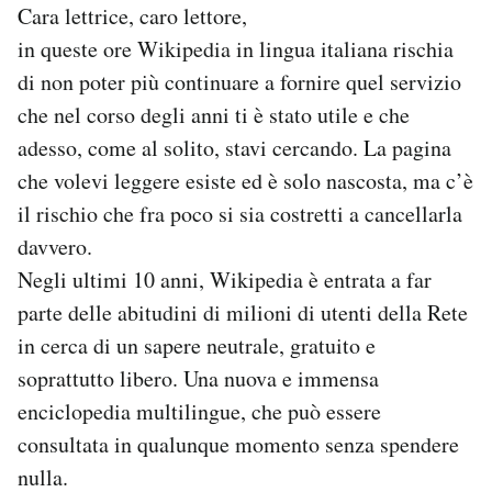
Cara lettrice, caro lettore,
Notifiche mobile
in queste ore Wikipedia in lingua italiana rischia
Regala il Post
Hai bisogno di aiuto?
di non poter più continuare a fornire quel servizio
Esci
che nel corso degli anni ti è stato utile e che
adesso, come al solito, stavi cercando. La pagina
che volevi leggere esiste ed è solo nascosta, ma c’è
il rischio che fra poco si sia costretti a cancellarla
davvero.
Negli ultimi 10 anni, Wikipedia è entrata a far
parte delle abitudini di milioni di utenti della Rete
in cerca di un sapere neutrale, gratuito e
soprattutto libero. Una nuova e immensa
enciclopedia multilingue, che può essere
consultata in qualunque momento senza spendere
nulla.