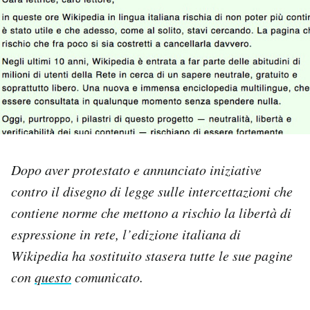
PODCAST
NEWSLETTER
I MIEI PREFERITI
SHOP
Dopo aver protestato e annunciato iniziative
contro il disegno di legge sulle intercettazioni che
contiene norme che mettono a rischio la libertà di
CALENDARIO
espressione in rete, l’edizione italiana di
Wikipedia ha sostituito stasera tutte le sue pagine
AREA PERSONALE
con
questo
comunicato.
Area Personale
Newsletter