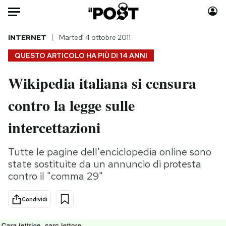
Auto
INTERNET
Martedì 4 ottobre 2011
QUESTO ARTICOLO HA PIÙ DI
14 ANNI
HOME
Wikipedia italiana si censura
Italia
Moda
contro la legge sulle
Mondo
Libri
Politica
Consumismi
intercettazioni
Tecnologia
Storie/Idee
Internet
Ok Boomer!
Tutte le pagine dell'enciclopedia online sono
Scienza
Media
state sostituite da un annuncio di protesta
Cultura
Europa
contro il "comma 29"
Economia
Altrecose
Condividi
Sport
Mondiali calcio 2026