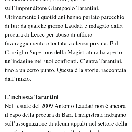
Notifiche mobile
sull’imprenditore Giampaolo Tarantini.
Regala il Post
Ultimamente i quotidiani hanno parlato parecchio
Hai bisogno di aiuto?
di lui: da qualche giorno Laudati è indagato dalla
Esci
procura di Lecce per abuso di ufficio,
favoreggiamento e tentata violenza privata. E il
Consiglio Superiore della Magistratura ha aperto
un’indagine nei suoi confronti. C’entra Tarantini,
fino a un certo punto. Questa è la storia, raccontata
dall’inizio.
L’inchiesta Tarantini
Nell’estate del 2009 Antonio Laudati non è ancora
il capo della procura di Bari. I magistrati indagano
sull’assegnazione di alcuni appalti nel settore della