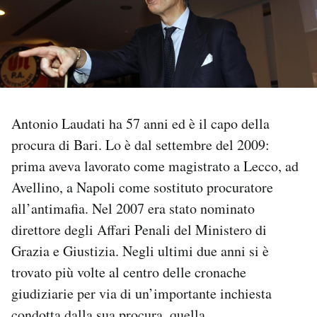
PODCAST
NEWSLETTER
Antonio Laudati ha 57 anni ed è il capo della
I MIEI PREFERITI
procura di Bari. Lo è dal settembre del 2009:
prima aveva lavorato come magistrato a Lecco, ad
SHOP
Avellino, a Napoli come sostituto procuratore
all’antimafia. Nel 2007 era stato nominato
CALENDARIO
direttore degli Affari Penali del Ministero di
Grazia e Giustizia. Negli ultimi due anni si è
AREA PERSONALE
trovato più volte al centro delle cronache
giudiziarie per via di un’importante inchiesta
Area Personale
Newsletter
condotta dalla sua procura, quella