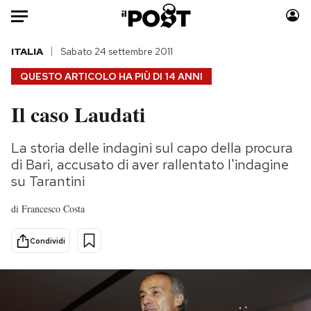
Auto
ITALIA
Sabato 24 settembre 2011
QUESTO ARTICOLO HA PIÙ DI
14 ANNI
HOME
Il caso Laudati
Italia
Moda
Mondo
Libri
La storia delle indagini sul capo della procura
Politica
Consumismi
di Bari, accusato di aver rallentato l'indagine
Tecnologia
Storie/Idee
su Tarantini
Internet
Ok Boomer!
di
Francesco Costa
Scienza
Media
Cultura
Europa
Condividi
Economia
Altrecose
Sport
Mondiali calcio 2026