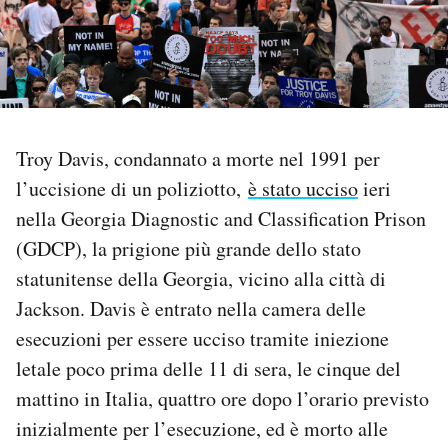
PODCAST
NEWSLETTER
Troy Davis, condannato a morte nel 1991 per
I MIEI PREFERITI
l’uccisione di un poliziotto,
è stato ucciso
ieri
nella Georgia Diagnostic and Classification Prison
SHOP
(GDCP), la prigione più grande dello stato
statunitense della Georgia, vicino alla città di
CALENDARIO
Jackson. Davis è entrato nella camera delle
esecuzioni per essere ucciso tramite iniezione
letale poco prima delle 11 di sera, le cinque del
AREA PERSONALE
mattino in Italia, quattro ore dopo l’orario previsto
Area Personale
inizialmente per l’esecuzione, ed è morto alle
Newsletter