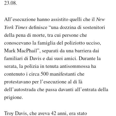
23.08.
Notifiche mobile
Regala il Post
Hai bisogno di aiuto?
All’esecuzione hanno assistito quelli che il
New
Esci
York Times
definisce “una dozzina di sostenitori
della pena di morte, tra cui persone che
conoscevano la famiglia del poliziotto ucciso,
Mark MacPhail”, separati da una barriera dai
familiari di Davis e dai suoi amici. Durante la
serata, la polizia in tenuta antisommossa ha
contenuto i circa 500 manifestanti che
protestavano per l’esecuzione al di là
dell’autostrada che passa davanti all’entrata della
prigione.
Troy Davis, che aveva 42 anni, era stato