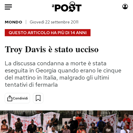
Auto
MONDO
Giovedì 22 settembre 2011
QUESTO ARTICOLO HA PIÙ DI
14 ANNI
HOME
Troy Davis è stato ucciso
Italia
Moda
Mondo
Libri
La discussa condanna a morte è stata
Politica
Consumismi
eseguita in Georgia quando erano le cinque
Tecnologia
Storie/Idee
del mattino in Italia, malgrado gli ultimi
tentativi di fermarla
Internet
Ok Boomer!
Scienza
Media
Condividi
Cultura
Europa
Economia
Altrecose
Sport
Mondiali calcio 2026