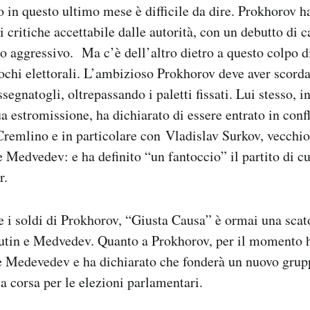
 in questo ultimo mese è difficile da dire. Prokhorov 
di critiche accettabile dalle autorità, con un debutto di
to aggressivo. Ma c’è dell’altro dietro a questo colpo d
iochi elettorali. L’ambizioso Prokhorov deve aver scorda
ssegnatogli, oltrepassando i paletti fissati. Lui stesso, i
a estromissione, ha dichiarato di essere entrato in conf
 Cremlino e in particolare con Vladislav Surkov, vecchio
e Medvedev: e ha definito “un fantoccio” il partito di cu
r.
e i soldi di Prokhorov, “Giusta Causa” è ormai una scat
Putin e Medvedev. Quanto a Prokhorov, per il momento h
e Medevedev e ha dichiarato che fonderà un nuovo grup
la corsa per le elezioni parlamentari.