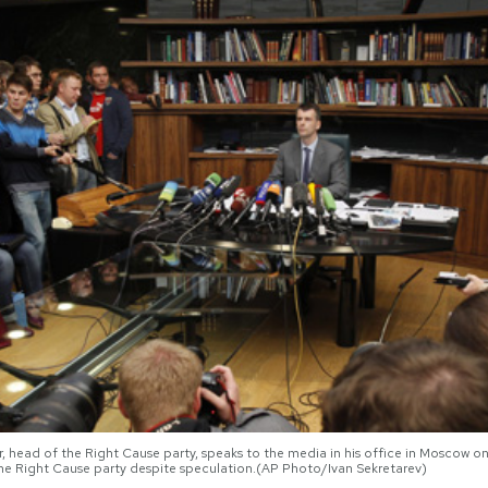
, head of the Right Cause party, speaks to the media in his office in Moscow o
 the Right Cause party despite speculation.(AP Photo/Ivan Sekretarev)