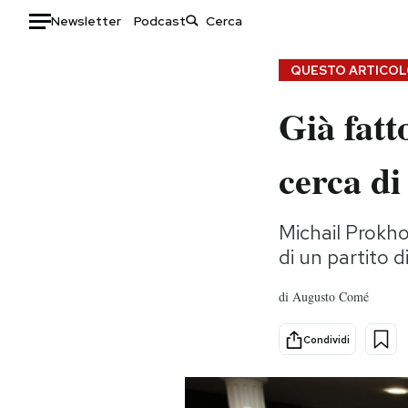
Newsletter
Podcast
Auto
QUESTO ARTICOLO
Già fatt
HOME
Italia
Moda
cerca d
Mondo
Libri
Politica
Consumismi
Michail Prokho
Tecnologia
Storie/Idee
di un partito 
Internet
Ok Boomer!
Scienza
Media
di
Augusto Comé
Cultura
Europa
Economia
Altrecose
Condividi
Sport
Mondiali calcio 2026