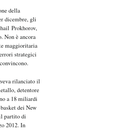
one della
er dicembre, gli
chail Prokhorov,
no. Non è ancora
te maggioritaria
rrori strategici
n convincono.
veva rilanciato il
etallo, detentore
no a 18 miliardi
 basket dei New
l partito di
zo 2012. In