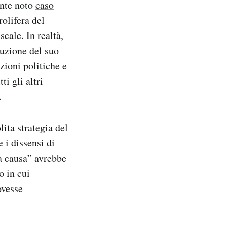
ente noto
caso
olifera del
scale. In realtà,
uzione del suo
ioni politiche e
i gli altri
.
lita strategia del
 i dissensi di
ta causa” avrebbe
o in cui
ovesse