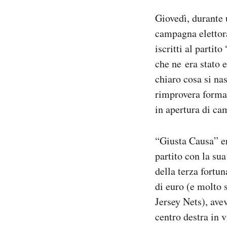
Notifiche mobile
Giovedì, durante 
Regala il Post
campagna elettora
Hai bisogno di aiuto?
iscritti al parti
Esci
che ne era stato 
chiaro cosa si na
rimprovera formal
in apertura di ca
“Giusta Causa” er
partito con la su
della terza fortu
di euro (e molto
Jersey Nets), avev
centro destra in 