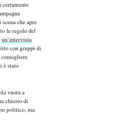
ha certamente
 campagna
i scena che apre
to le regole del
n
un’intervista
litto con gruppi di
 consigliere
i è stato
ola vuota a
a chiesto di
po politico, ma