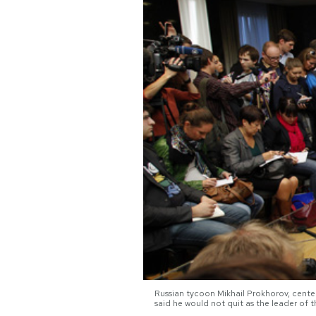
PODCAST
NEWSLETTER
I MIEI PREFERITI
SHOP
CALENDARIO
AREA PERSONALE
Area Personale
Russian tycoon Mikhail Prokhorov, center
said he would not quit as the leader of
Newsletter