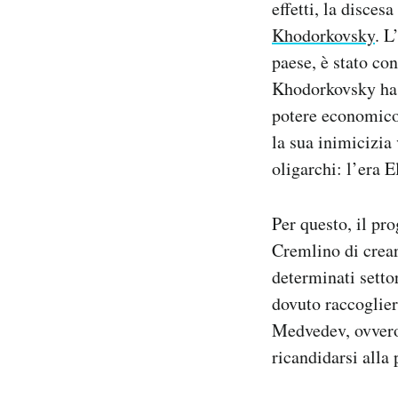
effetti, la disces
Khodorkovsky
. L
paese, è stato con
Khodorkovsky ha p
potere economico 
la sua inimicizia 
oligarchi: l’era E
Per questo, il pro
Cremlino di crear
determinati settor
dovuto raccogliere
Medvedev, ovvero 
ricandidarsi alla