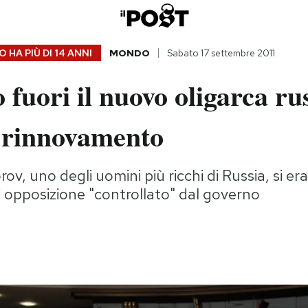
 HA PIÙ DI
14 ANNI
MONDO
Sabato 17 settembre 2011
o fuori il nuovo oligarca ru
i rinnovamento
rov, uno degli uomini più ricchi di Russia, si e
di opposizione "controllato" dal governo