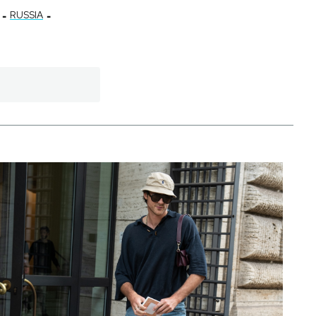
-
-
RUSSIA