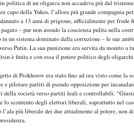
a in politica di un oligarca non accadeva più dal tristem
’ex capo della Yukos, l’allora più grande compagnia petr
dannato a 13 anni di prigione, ufficialmente per frode fi
agato – pur non avendo la coscienza pulita nella costr
in un sistema dominato dalla corruzione – le sue ambiz
verso Putin. La sua punizione era servita da monito a tutt
ltsin è finita e con essa il potere politico degli oligarchi
getto di Prokhorov era stato fino ad ora visto come la so
e e pilotare partiti di pseudo opposizione per incanalare
i della società verso partiti leali e controllabili. “Gius
 lo scontento degli elettori liberali, soprattutto nel cas
l’ala più liberale dei due attualmente al potere, non d
 presidenza.