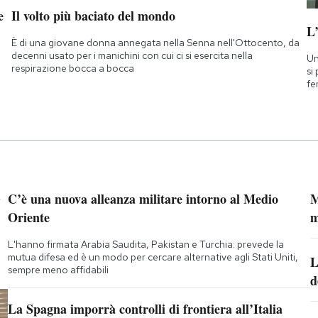
e
Il volto più baciato del mondo
L
È di una giovane donna annegata nella Senna nell'Ottocento, da
decenni usato per i manichini con cui ci si esercita nella
Un
respirazione bocca a bocca
si
fe
”
C’è una nuova alleanza militare intorno al Medio
M
Oriente
m
L'hanno firmata Arabia Saudita, Pakistan e Turchia: prevede la
mutua difesa ed è un modo per cercare alternative agli Stati Uniti,
L
sempre meno affidabili
d
La Spagna imporrà controlli di frontiera all’Italia