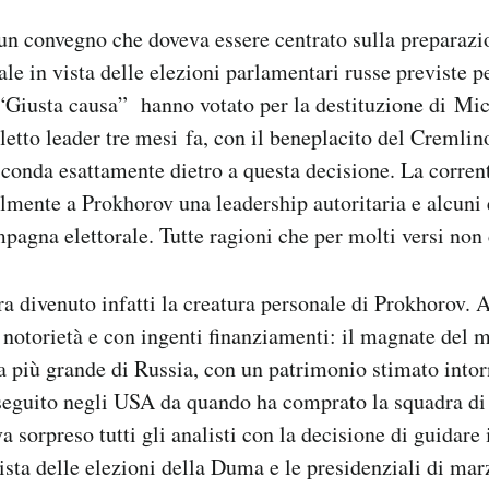
un convegno che doveva essere centrato sulla preparazi
le in vista delle elezioni parlamentari russe previste p
to “Giusta causa” hanno votato per la destituzione di Mi
eletto leader tre mesi fa, con il beneplacito del Cremli
sconda esattamente dietro a questa decisione. La corren
mente a Prokhorov una leadership autoritaria e alcuni e
mpagna elettorale. Tutte ragioni che per molti versi no
a divenuto infatti la creatura personale di Prokhorov. A
a notorietà e con ingenti finanziamenti: il magnate del m
na più grande di Russia, con un patrimonio stimato intor
 seguito negli USA da quando ha comprato la squadra di
a sorpreso tutti gli analisti con la decisione di guidare i
vista delle elezioni della Duma e le presidenziali di mar