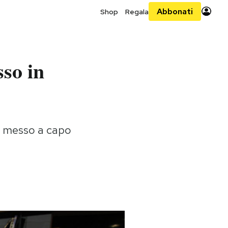
Abbonati
Shop
Regala
sso in
ra messo a capo