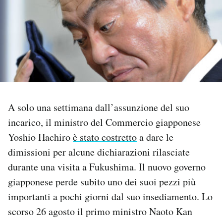
PODCAST
NEWSLETTER
I MIEI PREFERITI
A solo una settimana dall’assunzione del suo
SHOP
incarico, il ministro del Commercio giapponese
Yoshio Hachiro
è stato costretto
a dare le
dimissioni per alcune dichiarazioni rilasciate
CALENDARIO
durante una visita a Fukushima. Il nuovo governo
giapponese perde subito uno dei suoi pezzi più
AREA PERSONALE
importanti a pochi giorni dal suo insediamento. Lo
Area Personale
scorso 26 agosto il primo ministro Naoto Kan
Newsletter