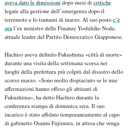
aveva dato le dimissioni
dopo mesi di
critiche
Notifiche mobile
legate alla gestione dell’emergenza dopo il
Regala il Post
terremoto e lo tsunami di marzo. Al suo posto
c’è
Hai bisogno di aiuto?
Esci
ora
l’ex ministro delle Finanze Yoshihiko Noda,
attuale leader del Partito Democratico Giapponese.
Hachiro aveva definito Fukushima «città di morte»
durante una visita della settimana scorsa nei
luoghi della prefettura più colpiti dal disastro dello
scorso marzo. «Sono molto dispiaciuto se le mie
affermazioni hanno offeso gli abitanti di
Fukushima», ha detto Hachiro durante la
conferenza stampa di domenica sera. Il suo
incarico è stato affidato temporaneamente al capo
di gabinetto Osamu Fujimura, in attesa che venga