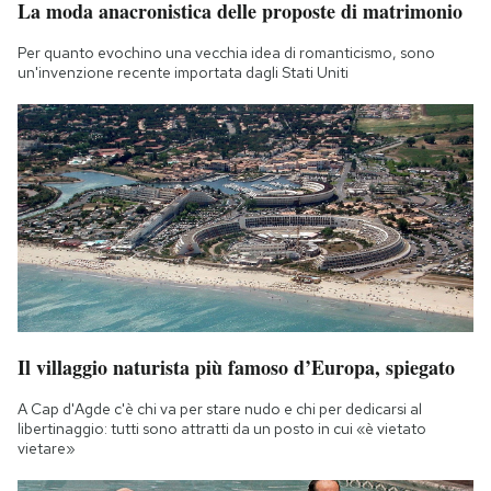
La moda anacronistica delle proposte di matrimonio
Notifiche mobile
Regala il Post
Per quanto evochino una vecchia idea di romanticismo, sono
un'invenzione recente importata dagli Stati Uniti
Hai bisogno di aiuto?
Esci
Il villaggio naturista più famoso d’Europa, spiegato
A Cap d'Agde c'è chi va per stare nudo e chi per dedicarsi al
libertinaggio: tutti sono attratti da un posto in cui «è vietato
vietare»