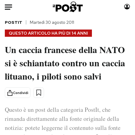
Auto
POSTIT
Martedì 30 agosto 2011
QUESTO ARTICOLO HA PIÙ DI
14 ANNI
HOME
Un caccia francese della NATO
Italia
Moda
si è schiantato contro un caccia
Mondo
Libri
Politica
Consumismi
lituano, i piloti sono salvi
Tecnologia
Storie/Idee
Internet
Ok Boomer!
Condividi
Scienza
Media
Cultura
Europa
Questo è un post della categoria PostIt, che
Economia
Altrecose
rimanda direttamente alla fonte originale della
Sport
Mondiali calcio 2026
notizia: potete leggerne il contenuto sulla fonte