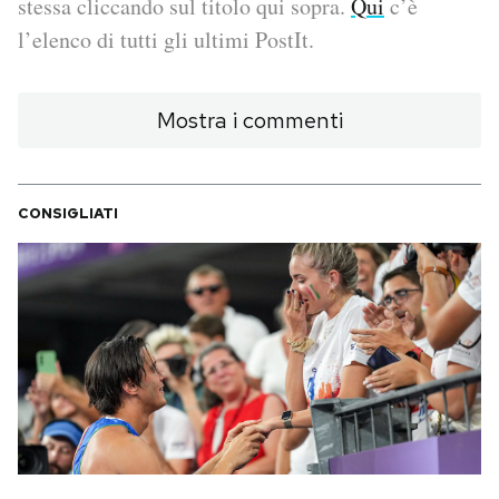
stessa cliccando sul titolo qui sopra.
Qui
c’è
l’elenco di tutti gli ultimi PostIt.
PODCAST
Mostra i commenti
NEWSLETTER
I MIEI PREFERITI
CONSIGLIATI
SHOP
CALENDARIO
AREA PERSONALE
Area Personale
Newsletter