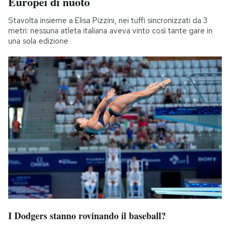
Europei di nuoto
Stavolta insieme a Elisa Pizzini, nei tuffi sincronizzati da 3
metri: nessuna atleta italiana aveva vinto così tante gare in
una sola edizione
I Dodgers stanno rovinando il baseball?