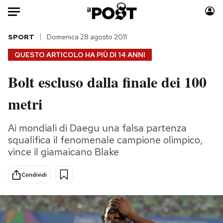
Auto
SPORT
Domenica 28 agosto 2011
QUESTO ARTICOLO HA PIÙ DI
14 ANNI
HOME
Bolt escluso dalla finale dei 100
Italia
Moda
metri
Mondo
Libri
Politica
Consumismi
Ai mondiali di Daegu una falsa partenza
Tecnologia
Storie/Idee
squalifica il fenomenale campione olimpico,
Internet
Ok Boomer!
vince il giamaicano Blake
Scienza
Media
Cultura
Europa
Condividi
Economia
Altrecose
Sport
Mondiali calcio 2026