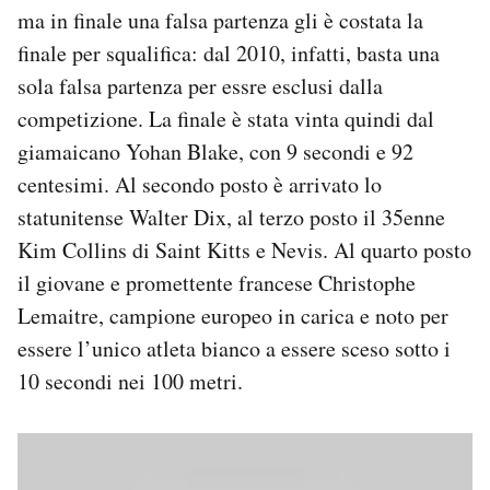
ma in finale una falsa partenza gli è costata la
Notifiche mobile
Regala il Post
finale per squalifica: dal 2010, infatti, basta una
Hai bisogno di aiuto?
sola falsa partenza per essre esclusi dalla
Esci
competizione. La finale è stata vinta quindi dal
giamaicano Yohan Blake, con 9 secondi e 92
centesimi. Al secondo posto è arrivato lo
statunitense Walter Dix, al terzo posto il 35enne
Kim Collins di Saint Kitts e Nevis. Al quarto posto
il giovane e promettente francese Christophe
Lemaitre, campione europeo in carica e noto per
essere l’unico atleta bianco a essere sceso sotto i
10 secondi nei 100 metri.