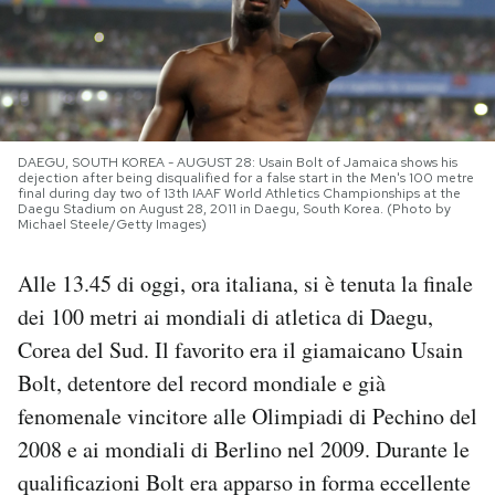
PODCAST
NEWSLETTER
DAEGU, SOUTH KOREA - AUGUST 28: Usain Bolt of Jamaica shows his
dejection after being disqualified for a false start in the Men's 100 metre
I MIEI PREFERITI
final during day two of 13th IAAF World Athletics Championships at the
Daegu Stadium on August 28, 2011 in Daegu, South Korea. (Photo by
Michael Steele/Getty Images)
SHOP
Alle 13.45 di oggi, ora italiana, si è tenuta la finale
dei 100 metri ai mondiali di atletica di Daegu,
CALENDARIO
Corea del Sud. Il favorito era il giamaicano Usain
Bolt, detentore del record mondiale e già
AREA PERSONALE
fenomenale vincitore alle Olimpiadi di Pechino del
2008 e ai mondiali di Berlino nel 2009. Durante le
Area Personale
qualificazioni Bolt era apparso in forma eccellente
Newsletter