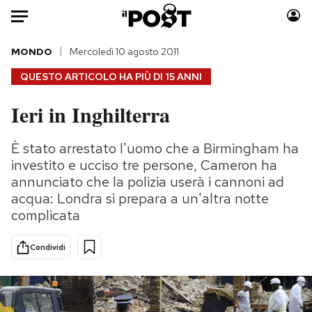
Auto
MONDO
Mercoledì 10 agosto 2011
QUESTO ARTICOLO HA PIÙ DI
15 ANNI
HOME
Ieri in Inghilterra
Italia
Moda
Mondo
Libri
È stato arrestato l'uomo che a Birmingham ha
Politica
Consumismi
investito e ucciso tre persone, Cameron ha
Tecnologia
Storie/Idee
annunciato che la polizia userà i cannoni ad
acqua: Londra si prepara a un'altra notte
Internet
Ok Boomer!
complicata
Scienza
Media
Cultura
Europa
Condividi
Economia
Altrecose
Sport
Mondiali calcio 2026