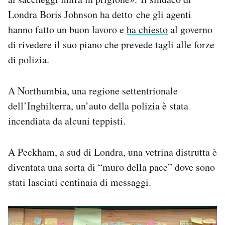
Notifiche mobile
Londra Boris Johnson ha detto che gli agenti
Regala il Post
hanno fatto un buon lavoro e
ha chiesto
al governo
Hai bisogno di aiuto?
di rivedere il suo piano che prevede tagli alle forze
Esci
di polizia.
A Northumbia, una regione settentrionale
dell’Inghilterra, un’auto della polizia è stata
incendiata da alcuni teppisti.
A Peckham, a sud di Londra, una vetrina distrutta è
diventata una sorta di “muro della pace” dove sono
stati lasciati centinaia di messaggi.