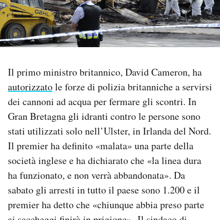
PODCAST
NEWSLETTER
Il primo ministro britannico, David Cameron, ha
autorizzato
le forze di polizia britanniche a servirsi
I MIEI PREFERITI
dei cannoni ad acqua per fermare gli scontri. In
Gran Bretagna gli idranti contro le persone sono
SHOP
stati utilizzati solo nell’Ulster, in Irlanda del Nord.
Il premier ha definito «malata» una parte della
CALENDARIO
società inglese e ha dichiarato che «la linea dura
ha funzionato, e non verrà abbandonata». Da
AREA PERSONALE
sabato gli arresti in tutto il paese sono 1.200 e il
Area Personale
premier ha detto che «chiunque abbia preso parte
Newsletter
ai saccheggi finirà in prigione». Il sindaco di