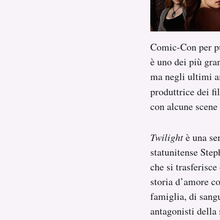
Notifiche mobile
Regala il Post
Hai bisogno di aiuto?
Comic-Con per pu
Esci
è uno dei più gra
ma negli ultimi a
produttrice dei f
con alcune scene 
Twilight
è una ser
statunitense Step
che si trasferisce
storia d’amore c
famiglia, di sang
antagonisti della