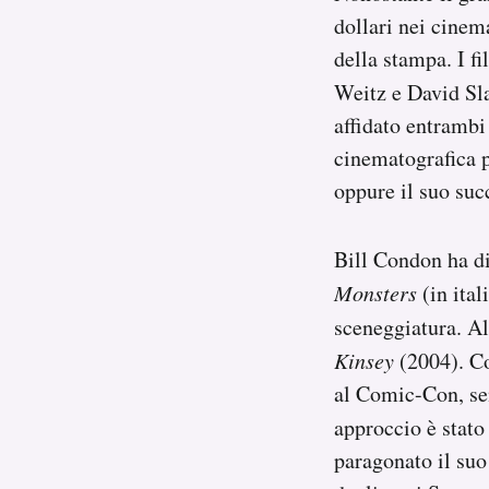
dollari nei cinem
della stampa. I fi
Weitz e David Sla
affidato entrambi
cinematografica po
oppure il suo suc
Bill Condon ha di
Monsters
(in ita
sceneggiatura. Al
Kinsey
(2004). Co
al Comic-Con, sen
approccio è stato 
paragonato il suo