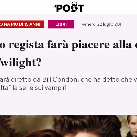
 HA PIÙ DI
15 ANNI
LIBRI
Venerdì 22 luglio 2011
 regista farà piacere alla c
Twilight?
 sarà diretto da Bill Condon, che ha detto che 
ta" la serie sui vampiri