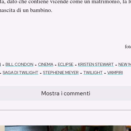
ta, dato che contiene vicende come un matrimonio, la l
 nascita di un bambino.
fo
-
-
-
-
-
N
BILL CONDON
CINEMA
ECLIPSE
KRISTEN STEWART
NEW 
-
-
-
-
SAGA DI TWILIGHT
STEPHENIE MEYER
TWILIGHT
VAMPIRI
Mostra i commenti