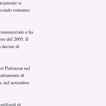
ficamente si
 secondo romanzo
 commerciale e ha
re del 2005. Il
o decine di
rt Pattinson nel
dattamento di
n
, nel novembre
 miliardi di