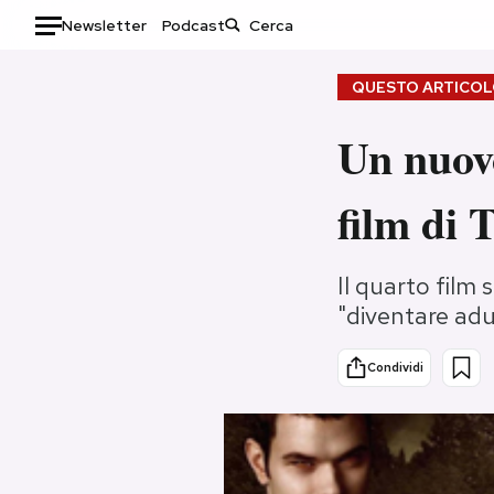
Newsletter
Podcast
Auto
QUESTO ARTICOLO
HOME
Un nuovo
Italia
Moda
film di 
Mondo
Libri
Politica
Consumismi
Tecnologia
Storie/Idee
Il quarto film
"diventare adul
Internet
Ok Boomer!
Scienza
Media
Condividi
Cultura
Europa
Economia
Altrecose
Sport
Mondiali calcio 2026