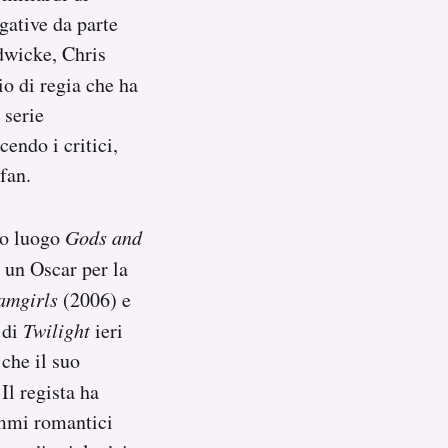
gative da parte
rdwicke, Chris
o di regia che ha
 serie
endo i critici,
fan.
imo luogo
Gods and
e un Oscar per la
amgirls
(2006) e
 di
Twilight
ieri
che il suo
Il regista ha
ammi romantici