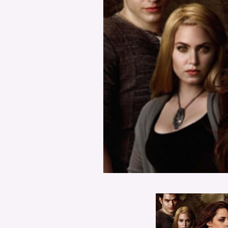
PODCAST
NEWSLETTER
I MIEI PREFERITI
SHOP
CALENDARIO
AREA PERSONALE
Area Personale
Newsletter