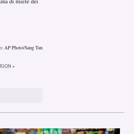
una di miele dei
to: AP Photo/Sang Tan
-
MOON