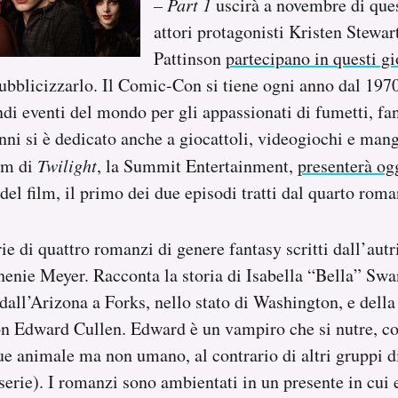
– Part 1
uscirà a novembre di ques
attori protagonisti Kristen Stewar
Pattinson
partecipano in questi gi
bblicizzarlo. Il Comic-Con si tiene ogni anno dal 197
ndi eventi del mondo per gli appassionati di fumetti, fan
nni si è dedicato anche a giocattoli, videogiochi e man
ilm di
Twilight
, la Summit Entertainment,
presenterà og
del film, il primo dei due episodi tratti dal quarto roma
ie di quattro romanzi di genere fantasy scritti dall’aut
henie Meyer. Racconta la storia di Isabella “Bella” Swa
 dall’Arizona a Forks, nello stato di Washington, e della 
on Edward Cullen. Edward è un vampiro che si nutre, c
ue animale ma non umano, al contrario di altri gruppi d
 serie). I romanzi sono ambientati in un presente in cui 