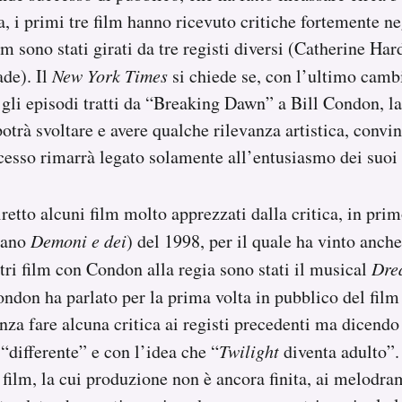
a, i primi tre film hanno ricevuto critiche fortemente ne
lm sono stati girati da tre registi diversi (Catherine Ha
de). Il
New York Times
si chiede se, con l’ultimo cambi
 gli episodi tratti da “Breaking Dawn” a Bill Condon, la
trà svoltare e avere qualche rilevanza artistica, convinc
cesso rimarrà legato solamente all’entusiasmo dei suoi 
retto alcuni film molto apprezzati dalla critica, in pr
liano
Demoni e dei
) del 1998, per il quale ha vinto anch
tri film con Condon alla regia sono stati il musical
Dre
ndon ha parlato per la prima volta in pubblico del film
za fare alcuna critica ai registi precedenti ma dicendo 
“differente” e con l’idea che “
Twilight
diventa adulto”. 
 film, la cui produzione non è ancora finita, ai melodr