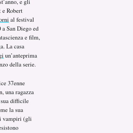
t’anno, e gli
t e Robert
orni
al festival
0 a San Diego ed
tascienza e film,
ga. La casa
gi
un’anteprima
nzo della serie.
rice 37enne
n, una ragazza
sua difficile
ome la sua
i vampiri (gli
esistono