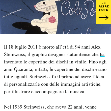
LE
ALTRE
PODCAST
FOTO
NEWSLETTER
I MIEI PREFERITI
Il 18 luglio 2011 è morto all’età di 94 anni Alex
Steinweiss, il graphic designer statunitense che
ha
SHOP
inventato
le copertine dei dischi in vinile. Fino agli
anni Quaranta, infatti, le copertine dei dischi erano
CALENDARIO
tutte uguali. Steinweiss fu il primo ad avere l’idea
di personalizzarle con delle immagini artistiche,
per illustrare e accompagnare la musica.
AREA PERSONALE
Area Personale
Nel 1939 Steinweiss, che aveva 22 anni, venne
Newsletter