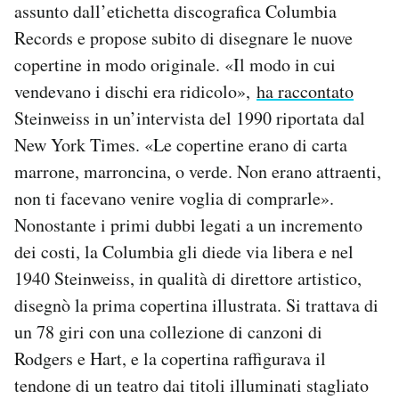
assunto dall’etichetta discografica Columbia
Notifiche mobile
Records e propose subito di disegnare le nuove
Regala il Post
Hai bisogno di aiuto?
copertine in modo originale. «Il modo in cui
Esci
vendevano i dischi era ridicolo»,
ha raccontato
Steinweiss in un’intervista del 1990 riportata dal
New York Times. «Le copertine erano di carta
marrone, marroncina, o verde. Non erano attraenti,
non ti facevano venire voglia di comprarle».
Nonostante i primi dubbi legati a un incremento
dei costi, la Columbia gli diede via libera e nel
1940 Steinweiss, in qualità di direttore artistico,
disegnò la prima copertina illustrata. Si trattava di
un 78 giri con una collezione di canzoni di
Rodgers e Hart, e la copertina raffigurava il
tendone di un teatro dai titoli illuminati stagliato