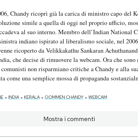
2006, Chandy ricoprì già la carica di ministro capo del K
luzione simile a quella di oggi nel proprio ufficio, mo
cadeva al suo interno. Membro dell’Indian National Co
sinistra indiano ispirato al liberalismo sociale, nel 2006
 venne ricoperto da Velikkakathu Sankaran Achuthananda
ndia, che decise di rimuovere la webcam. Ora che son
i comunisti non risparmiano critiche a Chandy e alla sua
lata come una semplice mossa di propaganda sostanzialm
-
-
-
-
NE
INDIA
KERALA
OOMMEN CHANDY
WEBCAM
Mostra i commenti