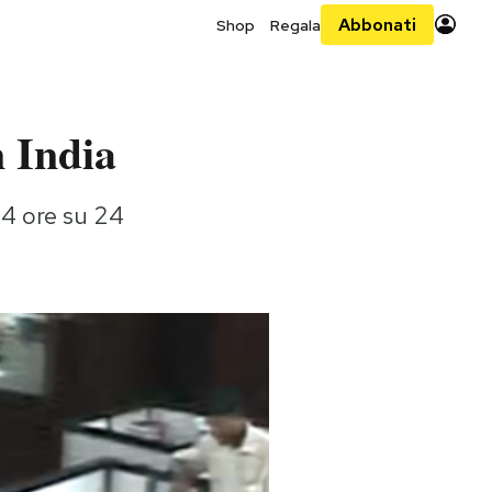
Abbonati
Shop
Regala
 India
24 ore su 24