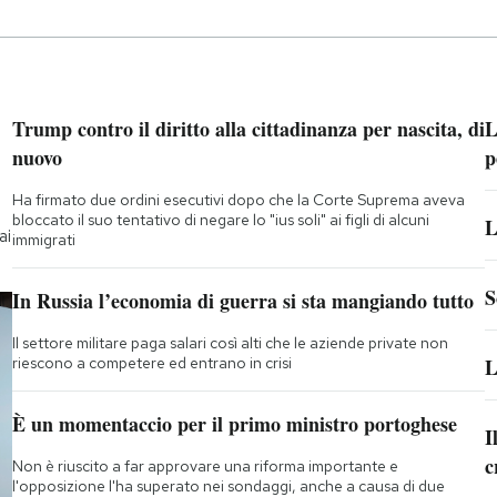
Trump contro il diritto alla cittadinanza per nascita, di
L
nuovo
p
Ha firmato due ordini esecutivi dopo che la Corte Suprema aveva
bloccato il suo tentativo di negare lo "ius soli" ai figli di alcuni
L
ai
immigrati
S
In Russia l’economia di guerra si sta mangiando tutto
Il settore militare paga salari così alti che le aziende private non
riescono a competere ed entrano in crisi
L
È un momentaccio per il primo ministro portoghese
I
c
Non è riuscito a far approvare una riforma importante e
l'opposizione l'ha superato nei sondaggi, anche a causa di due