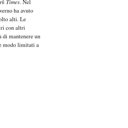
rk Times
. Nel
overno ha avuto
lto alti. Le
i con altri
tà di mantenere un
e modo limitati a