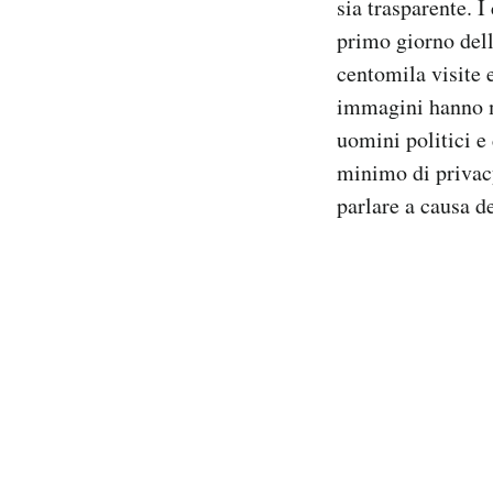
sia trasparente. I
Notifiche mobile
primo giorno dell
Regala il Post
centomila visite e
Hai bisogno di aiuto?
immagini hanno mo
Esci
uomini politici e
minimo di privacy
parlare a causa d