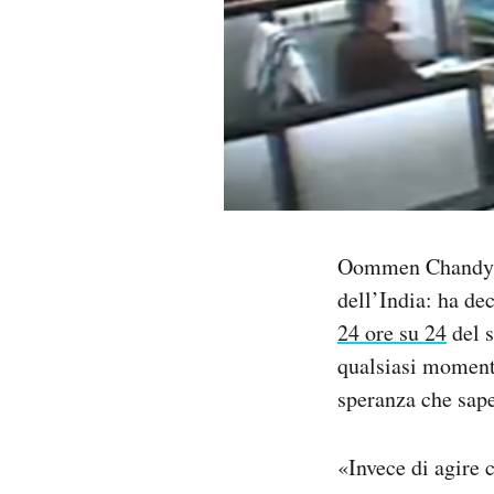
PODCAST
NEWSLETTER
I MIEI PREFERITI
Oommen Chandy ha 
SHOP
dell’India: ha de
24 ore su 24
del s
CALENDARIO
qualsiasi momento
speranza che sape
AREA PERSONALE
Area Personale
«Invece di agire 
Newsletter