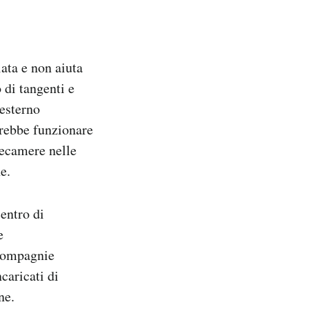
iata e non aiuta
 di tangenti e
’esterno
trebbe funzionare
lecamere nelle
e.
centro di
e
 compagnie
caricati di
ne.