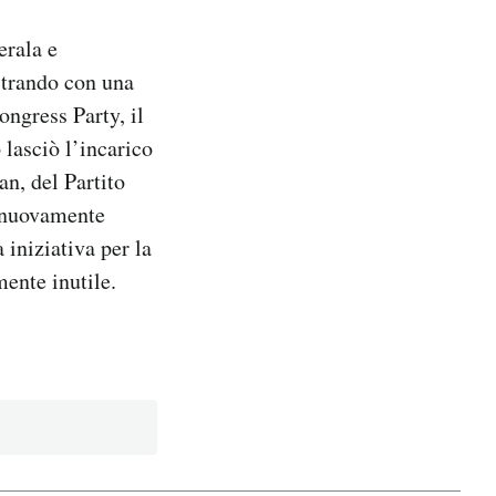
erala e
strando con una
ngress Party, il
 lasciò l’incarico
n, del Partito
o nuovamente
 iniziativa per la
ente inutile.