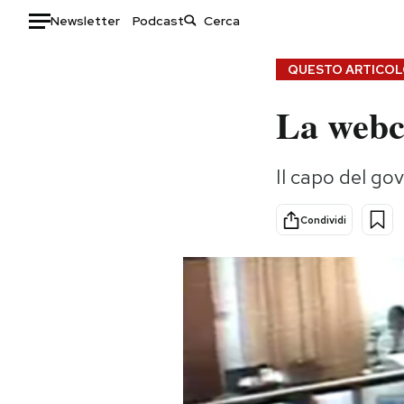
Newsletter
Podcast
Auto
QUESTO ARTICOLO
La webc
HOME
Italia
Moda
Il capo del go
Mondo
Libri
Politica
Consumismi
Condividi
Tecnologia
Storie/Idee
Internet
Ok Boomer!
Scienza
Media
Cultura
Europa
Economia
Altrecose
Sport
Mondiali calcio 2026