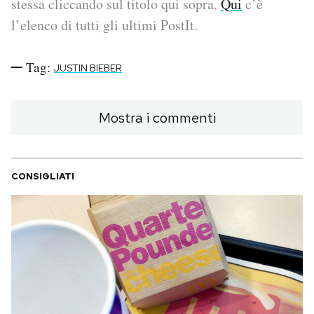
stessa cliccando sul titolo qui sopra.
Qui
c’è
l’elenco di tutti gli ultimi PostIt.
PODCAST
Tag:
JUSTIN BIEBER
NEWSLETTER
Mostra i commenti
I MIEI PREFERITI
SHOP
CONSIGLIATI
CALENDARIO
AREA PERSONALE
Area Personale
Newsletter