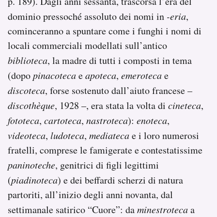
p. 189). Dagli anni sessanta, trascorsa l’era del
dominio pressoché assoluto dei nomi in
-eria
,
cominceranno a spuntare come i funghi i nomi di
locali commerciali modellati sull’antico
biblioteca
, la madre di tutti i composti in tema
(dopo
pinacoteca
e
apoteca
,
emeroteca
e
discoteca
, forse sostenuto dall’aiuto francese –
discothèque
, 1928 –, era stata la volta di
cineteca
,
fototeca
,
cartoteca
,
nastroteca
):
enoteca
,
videoteca
,
ludoteca
,
mediateca
e i loro numerosi
fratelli, comprese le famigerate e contestatissime
paninoteche
, genitrici di figli legittimi
(
piadinoteca
) e dei beffardi scherzi di natura
partoriti, all’inizio degli anni novanta, dal
settimanale satirico “Cuore”: da
minestroteca
a