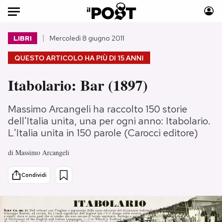
Auto
LIBRI
Mercoledì 8 giugno 2011
QUESTO ARTICOLO HA PIÙ DI
15 ANNI
HOME
Itabolario: Bar (1897)
Italia
Moda
Mondo
Libri
Massimo Arcangeli ha raccolto 150 storie
Politica
Consumismi
dell'Italia unita, una per ogni anno: Itabolario.
Tecnologia
Storie/Idee
L'Italia unita in 150 parole (Carocci editore)
Internet
Ok Boomer!
di
Massimo Arcangeli
Scienza
Media
Cultura
Europa
Condividi
Economia
Altrecose
Sport
Mondiali calcio 2026