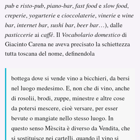
pub
e
risto-pub
,
piano-bar
,
fast food
e
slow food
,
creperie
,
yogurterie
e
cioccolaterie
,
vinerie
e
wine
bar
,
internet bar
,
sushi bar
,
beer bar
…), dalle
pasticcerie
ai
caffè
. Il
Vocabolario domestico
di
Giacinto Carena ne aveva precisato la schiettezza
tutta toscana del nome, definendola
bottega dove si vende vino a bicchieri, da bersi
nel luogo medesimo. E, non che di vino, anche
di rosolii, brodi, zuppe, minestre e altre cose
da potersi mescere, cioè versare, per esser
bevute o mangiate nello stesso luogo. In
questo senso Mèscita è diverso da Vendita, che
si sostituisce nei cartelli, quando il vino si