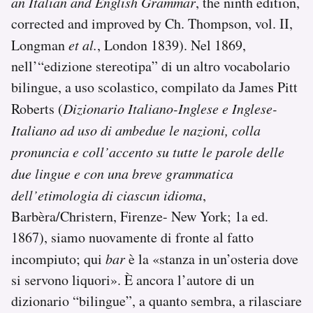
an Italian and English Grammar
, the ninth edition,
Notifiche mobile
corrected and improved by Ch. Thompson, vol. II,
Regala il Post
Longman
et al.
, London 1839). Nel 1869,
Hai bisogno di aiuto?
nell’“edizione stereotipa” di un altro vocabolario
Esci
bilingue, a uso scolastico, compilato da James Pitt
Roberts (
Dizionario Italiano-Inglese e Inglese-
Italiano ad uso di ambedue le nazioni, colla
pronuncia e coll’accento su tutte le parole delle
due lingue e con una breve grammatica
dell’etimologia di ciascun idioma
,
Barbèra/Christern, Firenze- New York; 1a ed.
1867), siamo nuovamente di fronte al fatto
incompiuto; qui
bar
è la «stanza in un’osteria dove
si servono liquori». È ancora l’autore di un
dizionario “bilingue”, a quanto sembra, a rilasciare