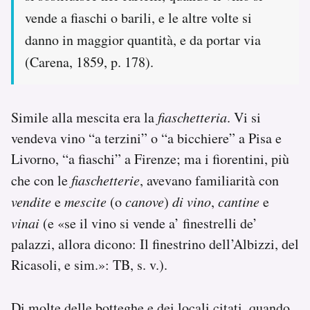
vende a fiaschi o barili, e le altre volte si
danno in maggior quantità, e da portar via
(Carena, 1859, p. 178).
Simile alla mescita era la
fiaschetteria
. Vi si
vendeva vino “a terzini” o “a bicchiere” a Pisa e
Livorno, “a fiaschi” a Firenze; ma i fiorentini, più
che con le
fiaschetterie
, avevano familiarità con
vendite
e
mescite
(o
canove
)
di vino
,
cantine
e
vinai
(e «se il vino si vende a’ finestrelli de’
palazzi, allora dicono: Il finestrino dell’Albizzi, del
Ricasoli, e sim.»: TB, s. v.).
Di molte delle botteghe e dei locali citati, quando