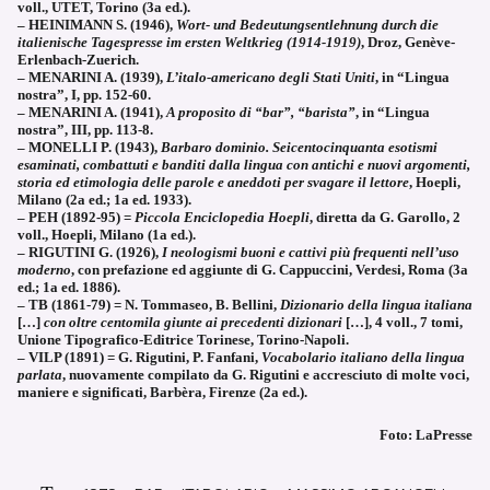
voll., UTET, Torino (3a ed.).
– HEINIMANN S. (1946),
Wort- und Bedeutungsentlehnung durch die
italienische Tagespresse im ersten Weltkrieg (1914-1919)
, Droz, Genève-
Erlenbach-Zuerich.
– MENARINI A. (1939),
L’italo-americano degli Stati Uniti
, in “Lingua
nostra”, I, pp. 152-60.
– MENARINI A. (1941),
A proposito di “bar”, “barista”
, in “Lingua
nostra”, III, pp. 113-8.
– MONELLI P. (1943),
Barbaro dominio. Seicentocinquanta esotismi
esaminati, combattuti e banditi dalla lingua con antichi e nuovi argomenti,
storia ed etimologia delle parole e aneddoti per svagare il lettore
, Hoepli,
Milano (2a ed.; 1a ed. 1933).
– PEH (1892-95) =
Piccola Enciclopedia Hoepli
, diretta da G. Garollo, 2
voll., Hoepli, Milano (1a ed.).
– RIGUTINI G. (1926),
I neologismi buoni e cattivi più frequenti nell’uso
moderno
, con prefazione ed aggiunte di G. Cappuccini, Verdesi, Roma (3a
ed.; 1a ed. 1886).
– TB (1861-79) = N. Tommaseo, B. Bellini,
Dizionario della lingua italiana
[…]
con oltre centomila giunte ai precedenti dizionari
[…], 4 voll., 7 tomi,
Unione Tipografico-Editrice Torinese, Torino-Napoli.
– VILP (1891) = G. Rigutini, P. Fanfani,
Vocabolario italiano della lingua
parlata
, nuovamente compilato da G. Rigutini e accresciuto di molte voci,
maniere e significati, Barbèra, Firenze (2a ed.).
Foto: LaPresse