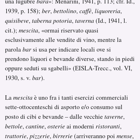
una lugubre
bara
»: Menarini, 1941, p. 113; cfr. Id.,
1939, p. 158);
ber
,
bettolino
,
caffè
,
liquoreria
,
quisibeve
,
taberna potoria
,
taverna
(Id., 1941, l.
cit.);
mescita
, «ormai riservato quasi
esclusivamente alle vendite di vino, mentre la
parola
bar
si usa per indicare locali ove si
prendono liquori e bevande diverse, stando in piedi
oppure seduti su sgabelli» (EISLA-Trecc., vol. VI,
1930, s. v.
bar
).
La
mescita
è uno fra i tanti esercizi commerciali
sette-ottocenteschi di asporto e/o consumo sul
posto di cibi e bevande – dalle vecchie
taverne
,
bettole
,
cantine
,
osterie
ai moderni
ristoranti
,
trattorie
,
pizzerie
,
birrerie
(arriveranno poi
mense
,