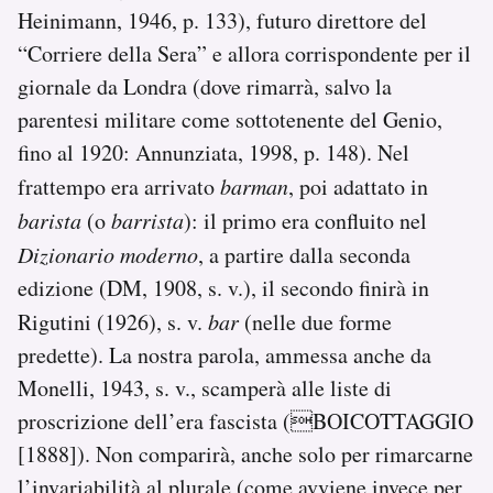
Heinimann, 1946, p. 133), futuro direttore del
“Corriere della Sera” e allora corrispondente per il
giornale da Londra (dove rimarrà, salvo la
parentesi militare come sottotenente del Genio,
fino al 1920: Annunziata, 1998, p. 148). Nel
frattempo era arrivato
barman
, poi adattato in
barista
(o
barrista
): il primo era confluito nel
Dizionario moderno
, a partire dalla seconda
edizione (DM, 1908, s. v.), il secondo finirà in
Rigutini (1926), s. v.
bar
(nelle due forme
predette). La nostra parola, ammessa anche da
Monelli, 1943, s. v., scamperà alle liste di
proscrizione dell’era fascista (BOICOTTAGGIO
[1888]). Non comparirà, anche solo per rimarcarne
l’invariabilità al plurale (come avviene invece per