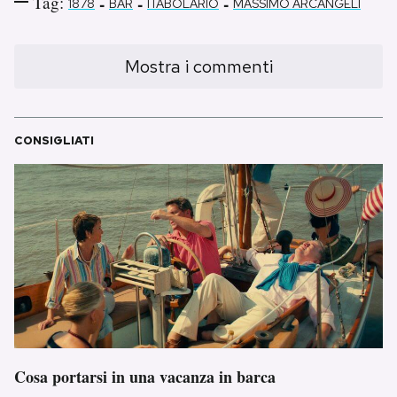
Tag:
-
-
-
1878
BAR
ITABOLARIO
MASSIMO ARCANGELI
Mostra i commenti
CONSIGLIATI
Cosa portarsi in una vacanza in barca