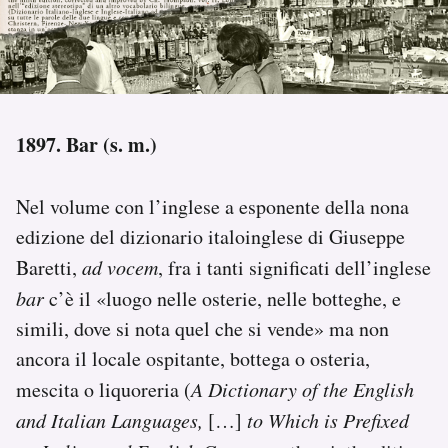
PODCAST
NEWSLETTER
1897. Bar (s. m.)
I MIEI PREFERITI
Nel volume con l’inglese a esponente della nona
edizione del dizionario italoinglese di Giuseppe
SHOP
Baretti,
ad vocem
, fra i tanti significati dell’inglese
bar
c’è il «luogo nelle osterie, nelle botteghe, e
CALENDARIO
simili, dove si nota quel che si vende» ma non
ancora il locale ospitante, bottega o osteria,
AREA PERSONALE
mescita o liquoreria (
A Dictionary of the English
Area Personale
and Italian Languages,
[…]
to Which is Prefixed
Newsletter