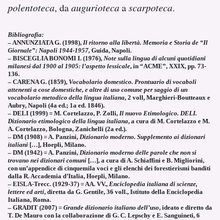
polentoteca
, da
augurioteca
a
scarpoteca
.
Bibliografia:
– ANNUNZIATA G. (1998),
Il ritorno alla libertà. Memoria e Storia de “Il
Giornale”: Napoli 1944-1957
, Guida, Napoli.
– BISCEGLIA BONOMI I. (1976),
Note sulla lingua di alcuni quotidiani
milanesi dal 1900 al 1905: l’aspetto lessicale
, in “ACME”, XXIX, pp. 73-
136.
– CARENA G. (1859),
Vocabolario domestico. Prontuario di vocaboli
attenenti a cose domestiche, e altre di uso comune per saggio di un
vocabolario metodico della lingua italiana
, 2 voll, Marghieri-Boutteaux e
Aubry, Napoli (4a ed.; 1a ed. 1846).
– DELI (1999) = M. Cortelazzo, P. Zolli,
Il nuovo Etimologico. DELI.
Dizionario etimologico della lingua italiana
, a cura di M. Cortelazzo e M.
A. Cortelazzo, Bologna, Zanichelli (2a ed.).
– DM (1908) = A. Panzini,
Dizionario moderno. Supplemento ai dizionari
italiani
[…], Hoepli, Milano.
– DM (1942) = A. Panzini,
Dizionario moderno delle parole che non si
trovano nei dizionari comuni
[…], a cura di A. Schiaffini e B. Migliorini,
con un’appendice di cinquemila voci e gli elenchi dei forestierismi banditi
dalla R. Accademia d’Italia, Hoepli, Milano.
– EISLA-Trecc. (1929-37) = AA. VV.,
Enciclopedia italiana di scienze,
lettere ed arti
, diretta da G. Gentile, 36 voll., Istituto della Enciclopedia
Italiana, Roma.
– GRADIT (2007) =
Grande dizionario italiano dell’uso
, ideato e diretto da
T. De Mauro con la collaborazione di G. C. Lepschy e E. Sanguineti, 6