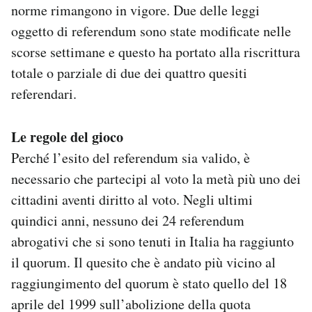
norme rimangono in vigore. Due delle leggi
Notifiche mobile
oggetto di referendum sono state modificate nelle
Regala il Post
Hai bisogno di aiuto?
scorse settimane e questo ha portato alla riscrittura
Esci
totale o parziale di due dei quattro quesiti
referendari.
Le regole del gioco
Perché l’esito del referendum sia valido, è
necessario che partecipi al voto la metà più uno dei
cittadini aventi diritto al voto. Negli ultimi
quindici anni, nessuno dei 24 referendum
abrogativi che si sono tenuti in Italia ha raggiunto
il quorum. Il quesito che è andato più vicino al
raggiungimento del quorum è stato quello del 18
aprile del 1999 sull’abolizione della quota