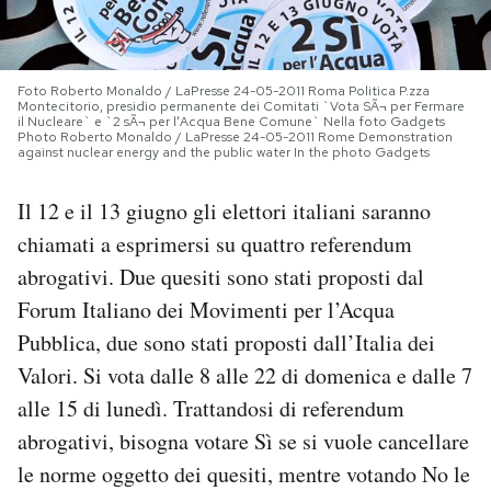
PODCAST
Foto Roberto Monaldo / LaPresse 24-05-2011 Roma Politica P.zza
Montecitorio, presidio permanente dei Comitati `Vota SÃ¬ per Fermare
NEWSLETTER
il Nucleare` e `2 sÃ¬ per l'Acqua Bene Comune` Nella foto Gadgets
Photo Roberto Monaldo / LaPresse 24-05-2011 Rome Demonstration
against nuclear energy and the public water In the photo Gadgets
I MIEI PREFERITI
Il 12 e il 13 giugno gli elettori italiani saranno
chiamati a esprimersi su quattro referendum
SHOP
abrogativi. Due quesiti sono stati proposti dal
Forum Italiano dei Movimenti per l’Acqua
CALENDARIO
Pubblica, due sono stati proposti dall’Italia dei
Valori. Si vota dalle 8 alle 22 di domenica e dalle 7
alle 15 di lunedì. Trattandosi di referendum
AREA PERSONALE
abrogativi, bisogna votare Sì se si vuole cancellare
Area Personale
le norme oggetto dei quesiti, mentre votando No le
Newsletter