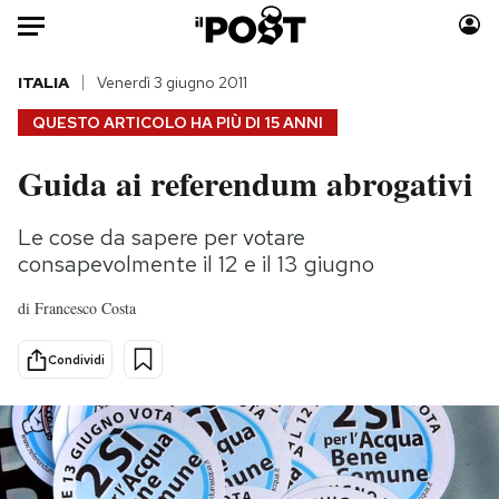
Auto
ITALIA
Venerdì 3 giugno 2011
QUESTO ARTICOLO HA PIÙ DI
15 ANNI
HOME
Guida ai referendum abrogativi
Italia
Moda
Mondo
Libri
Le cose da sapere per votare
Politica
Consumismi
consapevolmente il 12 e il 13 giugno
Tecnologia
Storie/Idee
di
Francesco Costa
Internet
Ok Boomer!
Scienza
Media
Condividi
Cultura
Europa
Economia
Altrecose
Sport
Mondiali calcio 2026