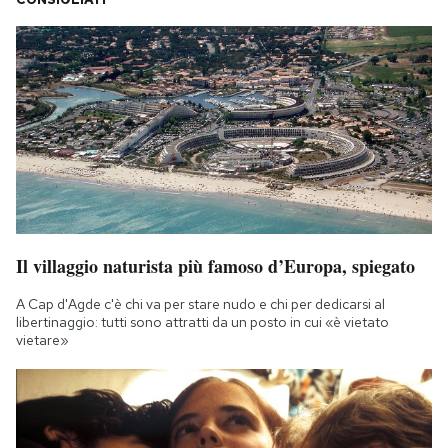
Il villaggio naturista più famoso d’Europa, spiegato
A Cap d'Agde c'è chi va per stare nudo e chi per dedicarsi al
libertinaggio: tutti sono attratti da un posto in cui «è vietato
vietare»