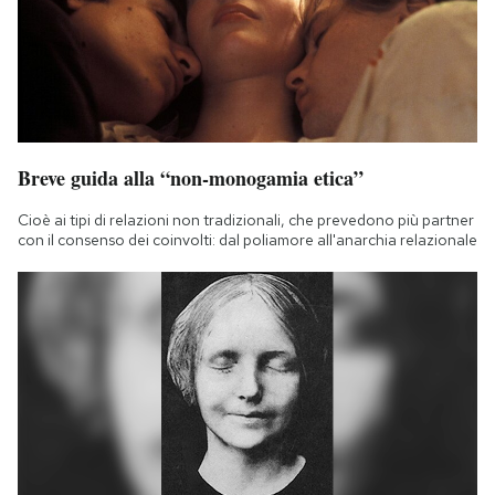
Breve guida alla “non-monogamia etica”
Cioè ai tipi di relazioni non tradizionali, che prevedono più partner
con il consenso dei coinvolti: dal poliamore all'anarchia relazionale